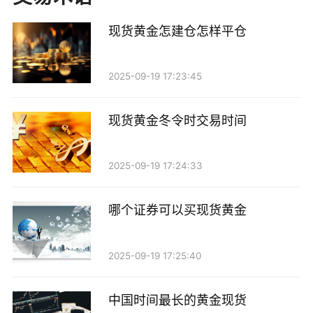
的市场分析、专家解读以及交易策略，使得投资者能够
及时把握市场脉搏。
现货黄金怎建仓怎样平仓
1. 实时信息：直播间能够提供即时的市场数据和价
2025-09-19 17:23:45
格波动，帮助投资者快速做出决策。相比传统媒体，直
播间的信息更新更为迅速，能够有效降低市场信息不对
现货黄金冬令时交易时间
称。
2. 专家分析：许多直播间邀请业内专家进行市场分
2025-09-19 17:24:33
析，分享交易经验。这些专家一般具有丰富的市场经
验，能够从专业的角度解读市场动态，为投资者提供有
哪个证券可以买现货黄金
价值的建议。
2025-09-19 17:25:40
3. 互动交流：直播间还提供了互动的机会，投资者
可以在直播过程中提出问题，与专家进行实时交流。这
中国时间最长的黄金现货