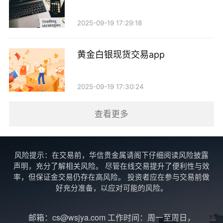
种互动不仅丰富了投资者的知识，也增强了其对市场的
理解。
2025-09-19 17:29:18
三、如何有效利用直播间进行投资
黄金白银现货交易app
尽管直播间提供了丰富的信息和资源，但投资者在
使用时仍需保持理性，避免盲目跟风。以下是一些建
2025-09-19 17:30:24
议：
查看更多
1. 选择优质直播间：投资者应选择信誉良好、专业
性强的直播间。通过查看直播间的历史表现、专家背景
风险提示：在交易前，华信贵金属请阁下仔细阅读风险披露
等信息，确保所获取的信息具有可靠性。
声明，充分了解相关风险。 尽管在线交易提升了便利性与效
率，但保证金交易仍存在高风险。 投资者应在参与交易前做
2. 学会独立思考：虽然专家的分析和建议具有参考
好充分准备，以应对可能的风险。
价值，但最终的决策应基于自身的研究和判断。投资者
邮箱：cs@wsjya.com 工作时间：周一至周日，
应具备一定的市场分析能力，学会独立思考。