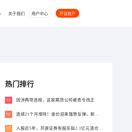
心
关于我们
用户中心
开设账户
热门排行
01
因涉两项违规，这家期货公司被责令改正
02
连续21个月增持！金价迎来强势反弹，新一
轮上行窗口开启？
03
入股近5年，开源证券有股东拟2.1亿元清仓离