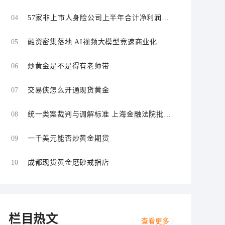
场
04
57家非上市人身险公司上半年合计净利润同
比增长超109%
05
融资密集落地 AI视频大模型竞速商业化
06
炒黄金是不是得有老师带
07
交易侠怎么开通现货黄金
08
统一类案裁判与调解标准 上海金融法院批量
化解证券虚假陈述责任纠纷
09
一千美元能否炒黄金期货
10
成都现货黄金磨砂戒指店
栏目热文
查看更多