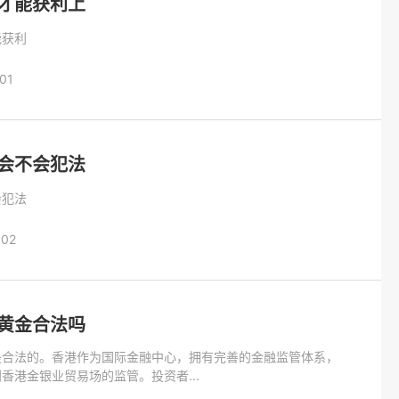
才能获利上
能获利
:01
会不会犯法
会犯法
:02
黄金合法吗
是合法的。香港作为国际金融中心，拥有完善的金融监管体系，
香港金银业贸易场的监管。投资者...