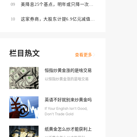
09
美降息25个基点，明年或只降一次，
特朗普：力度不够！
10
这家券商，大股东计提6.9亿元减值准
备！什么情况？
栏目热文
查看更多
恒指炒黄金涨的是啥交易
以恒指炒黄金涨的是啥交易
英语不好就别来炒黄金吗
If Your English Isn't Good,
Don't Trade Gold
纸黄金怎么炒才能获利上