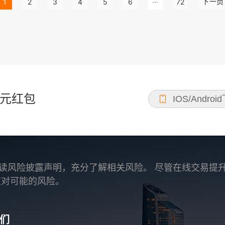
1
2
3
4
5
6
···
72
下一页
元红包
IOS/Androi
读风险披露声明，充分了解相关风险。 尽管在线交易提
应对可能的风险。
们