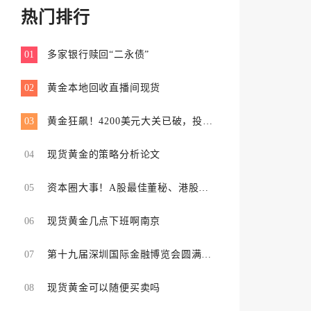
热门排行
01
多家银行赎回“二永债”
02
黄金本地回收直播间现货
03
黄金狂飙！4200美元大关已破，投资
者如何应对？
04
现货黄金的策略分析论文
05
资本圈大事！A股最佳董秘、港股最
佳IR齐聚，研判“下一个增长曲线”
06
现货黄金几点下班啊南京
07
第十九届深圳国际金融博览会圆满闭
幕 参展机构、人次实现双增长
08
现货黄金可以随便买卖吗