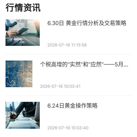
向，长盛基金的选择是强化核心投研能力建设，切入点
行情资讯
是不能让研究停留在信息搬运，必须走向深度研判与赋
能投资。公司建立周度深度报告讨论会机制——每周一
6.30日 黄金行情分析及交易策略
由研究团队输出深度报告，基金经理参与讨论并对报告
质量进行打分评价。这套机制倒逼研究质量提升，更关
2026-07-16 11:15:58
键的是让深度研究嵌入投资决策链条——尤其是重仓标
的的遴选逻辑，必须有过硬的研究支撑。
个税高增的“实然”和“应然”——5月财
政数据点评
2022年起，以“机制”增效。深度研究的质量优势显而易
2026-07-16 10:03:41
见，但周度定期输出与快速切换的市场行情可能存在节
奏差。长盛基金用“小报告讨论”机制破题：研究员一旦
6.24日黄金操作策略
挖掘到高性价比机会，可即刻发起小范围专题讨论，邀
请相关基金经理深度参与，既抢抓了投资窗口，又深化
2026-07-16 10:03:40
了个股认知，实现质量与效率并重。