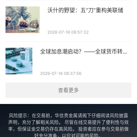
2023年至今，以“体系”制胜。随着内外部环境变化，投
沃什的野望：五“刀”重构美联储
研体系进一步向“多维互动、分层校验、全面赋能”升
级：月度研究例会上，研究员复盘行业并阐述模拟组合
2026-07-16 09:57:32
调整思路，加仓/减仓、调入/调出逻辑全部深度讨论，
让研究成果真正转化为组合回报；季度投委会引入小组
全球加息潮启动？——全球货币转向
对细分行业打分机制，通过组内讨论成果在投委会层面
跟踪第14期
的汇报与碰撞，形成阶段性大板块配置共识，以集体智
2026-07-16 09:37:56
慧降低个体认知偏差；同时增设基金经理近期研究观点
分享环节，以更深入的投研互动为未来投资做好储备。
查看更多
当前顶层设计可归纳为“一体两翼三维”。一体即以深度
研究为体，夯实资产定价核心能力；两翼即以高效互动
风险提示：在交易前，华信贵金属请阁下仔细阅读风险披露
声明，充分了解相关风险。 尽管在线交易提升了便利性与效
为左翼、以多层校验为右翼，兼顾响应速度与决策稳健
率，但保证金交易仍存在高风险。 投资者应在参与交易前做
性；三维则贯穿时间（日度→周度→月度→季度）、空
好充分准备，以应对可能的风险。