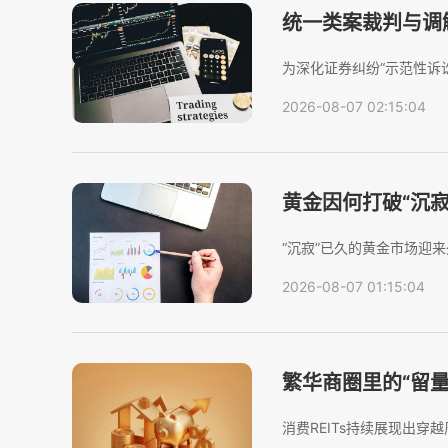
统一类案裁判与调
券虚假陈述责任纠
为深化证券纠纷“示范性诉
北外滩巡回审判站共享法
2026-08-07 02:15:04
证券虚假陈述案件。本次庭审
黄金因何打破“沉寂
“沉寂”已久的黄金市场迎
霍尔木兹海峡的努力取得进
2026-08-07 01:15:04
大单日涨幅。8月5日，现货金
繁华商圈里的“留量
线实践
消费REITs持续展现出