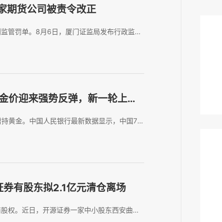
家期货公司被责令改正
监管罚单。8月6日，厦门证监局发布行政监管
理业务和互联网营销业务中存在多项违规行为，
的行政监管措施；与此同时，因未勤勉尽责，
！金价迎来强势反弹，新一轮上行
增持黄金。中国人民银行最新数据显示，中国7月
6月末为7544万盎司。显然，7月金价低位震
4万盎司刷新本轮21个月增持周...
券有股东拟2.1亿元清仓离场
商股权。近日，开源证券一家中小股东西安曲江
公司将其持有开源证券的全部股份（4784.60