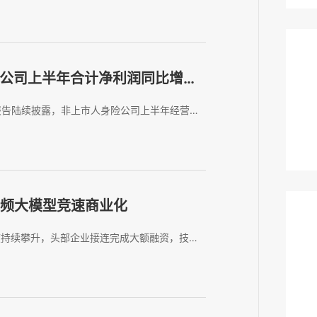
2.10亿元。这笔交易若顺利完成，...
险公司上半年合计净利润同比增长
报告陆续披露，非上市人身险公司上半年经营业
报》记者统计，截至目前，已有57家非上市人
务收入和净利润情况。数据显示，57家非上...
视频大模型竞速商业化
度持续攀升，头部企业接连完成大额融资，技术
理发现，近三个月，可灵AI、生数科技、爱诗
的新增融资合计已接近300亿元人民币...