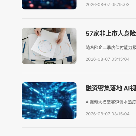
2026-08-07 05:15:03
万股）挂牌转让，转让底价约
57家非上市人身
超109%
随着险企二季度偿付能力
绩也随之出炉。据《证券日
2026-08-07 03:15:04
身险公司同时披露了保险业
融资密集落地 AI
AI视频大模型赛道资本热
迭代节奏明显加快。记者梳
2026-08-07 03:15:04
科技、演语科技四家公司披露