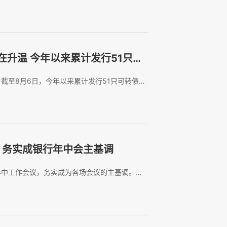
量。近期，公募REITs二季报陆续披露。中信证
为，消费仍是二季报中整体业绩相...
在升温 今年以来累计发行51只同
截至8月6日，今年以来累计发行51只可转债，
同期分别增长104%和51%。与发行端回暖同时
退出。数据显示，年内已有12...
放 务实成银行年中会主基调
年中工作会议，务实成为各场会议的主基调。不
产质量承压、粗放式增长模式难以为继等现实难
景下，各家银行不再单纯依靠规模冲刺拉动业