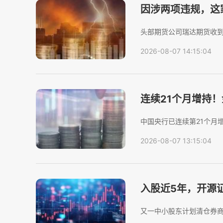
因涉两项违规，这
头部期货公司瑞达期货收到
措施决定书，因在资产管
2026-08-07 14:15:04
瑞达期货被采取责令改正
对...
连续21个月增持
窗口开启？
中国央行已连续第21个月
末黄金储备7608万盎司，
2026-08-07 13:15:04
荡，央行进一步加大买入，6
入股近5年，开源证
又一中小股东计划清仓券
文化金融控股（集团）有限