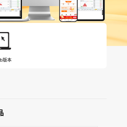
b版本
品