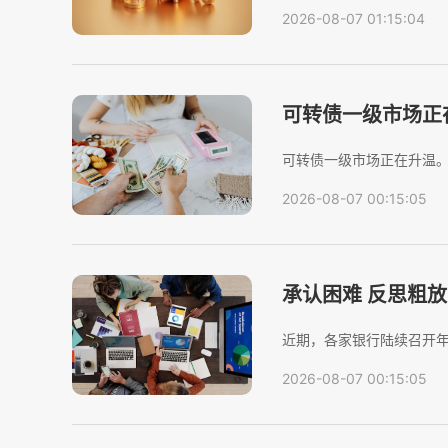
其构筑资产护城河的关键变
2026-08-07 01:15:04
券首席经济学家明明团队认
可转债一级市场正
比增长104%
可转债一级市场正在升温。
规模合计607亿元，较上年
2026-08-07 00:15:05
发生的，是存量可转债在加速
承认困难 反思粗
近期，各家银行陆续召开
少银行直面营收放缓、资
2026-08-07 00:15:05
题。在行业增速放缓的背
绩，...