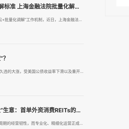
解标准 上海金融法院批量化解证
纷
讼+批量化调解”工作机制，近日，上海金融法院
庭采取线上方式，公开审理投资者诉某上市公司
以“巡回庭审+现场普法+座谈交流”的...
”？
来久违的大涨，受美国公债收益率下滑以及重开
展提振，金价升至近七周高位，创下2月以来最
暴涨逾4%，突破4000美元/盎司...
”生意：首单外资消费REITs的一
穿越周期的经营韧性，而专业化、精细化运营正成为