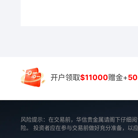
开户领取
$11000
赠金+
50
风险提示：在交易前，华信贵金属请阁下仔细阅
险。 投资者应在参与交易前做好充分准备，以