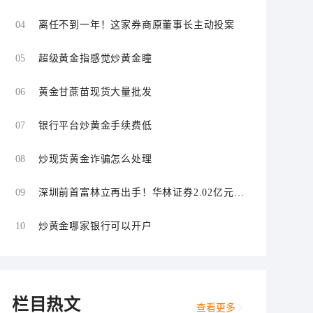
经纪自营双双违规
04
离任不到一年！这家券商原董事长主动投案
05
超级黄金指感觉炒黄金瞳
06
黄金甘蔗苗现货大量批发
07
银行平台炒黄金手续费低
08
炒现货黄金诈骗怎么处理
09
深圳前首富林立再出手！华林证券2.02亿元拟
控股海航期货
10
炒黄金哪家银行可以开户
栏目热文
查看更多