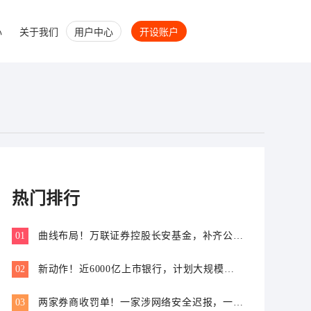
心
关于我们
用户中心
开设账户
热门排行
01
曲线布局！万联证券控股长安基金，补齐公募
业务关键拼图
02
新动作！近6000亿上市银行，计划大规模增
资
03
两家券商收罚单！一家涉网络安全迟报，一家