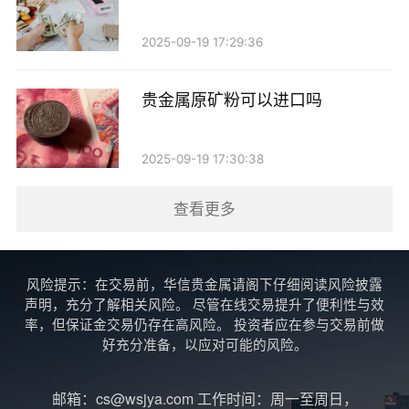
金属的各种问题，并提供检测服务。
2025-09-19 17:29:36
本地金店
除了大型品牌，武汉还有许多本地金店也提供贵金
贵金属原矿粉可以进口吗
属检测服务。这些金店通常与当地的珠宝商合作，能够
为顾客提供实惠的检测费用和便捷的服务。在选择本地
2025-09-19 17:30:38
金店时，可以参考其他顾客的评价，以确保服务质量。
查看更多
3. DIY检测工具
对于一些贵金属爱好者来说，使用简单的DIY检测
风险提示：在交易前，华信贵金属请阁下仔细阅读风险披露
声明，充分了解相关风险。 尽管在线交易提升了便利性与效
工具也是一个不错的选择。市面上有许多便携式的贵金
率，但保证金交易仍存在高风险。 投资者应在参与交易前做
属检测仪，能够帮助用户初步判断贵金属的成色。这些
好充分准备，以应对可能的风险。
工具通常使用便携式的X射线荧光分析技术，能够快速
邮箱：cs@wsjya.com 工作时间：周一至周日，
提供成色信息。