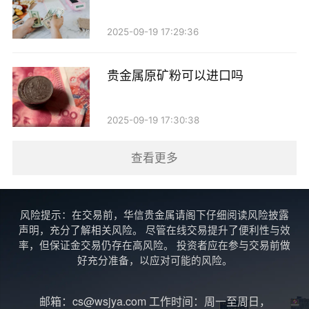
账户贵金属存定期的优势
2025-09-19 17:29:36
1. 保值增值：贵金属历来被视为避险资产，尤其是
在经济不稳定时，黄金等贵金属的价值往往不会大幅波
贵金属原矿粉可以进口吗
动。因此，将贵金属存为定期存款，能够有效抵御通货
膨胀带来的风险。
2025-09-19 17:30:38
2. 灵活性：虽然贵金属定期存款有一定的期限要
查看更多
求，但相比于传统的定期存款，其资金的流动性相对较
高，投资者可以选择在合适的时机进行交易。
风险提示：在交易前，华信贵金属请阁下仔细阅读风险披露
3. 多元化投资组合：在投资组合中增加贵金属的比
声明，充分了解相关风险。 尽管在线交易提升了便利性与效
重，可以有效分散风险，提升整体投资收益。
率，但保证金交易仍存在高风险。 投资者应在参与交易前做
好充分准备，以应对可能的风险。
需要注意的事项
邮箱：cs@wsjya.com 工作时间：周一至周日，