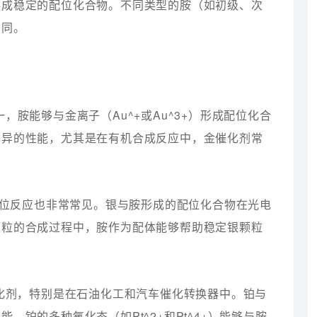
形成稳定的配位化合物。不同类型的胺（如初级、次
不同。
一，胺能够与金离子（Au^+或Au^3+）形成配位化合
优异的性能，尤其是在有机合成反应中，金催化剂常
胺的配位反应也非常常见。银与胺形成的配位化合物在光电
颗粒的合成过程中，胺作为配体能够帮助稳定银颗粒
的催化剂，特别是在石油化工和汽车催化转换器中。铂与
铂的多种氧化态（如Pt^2+和Pt^4+）能够与胺