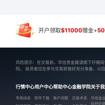
开户领取
$11000
赠金+
50
风险提示：在交易前，华信贵金属请阁下仔细阅
险。 投资者应在参与交易前做好充分准备，以
行情中心
用户中心
帮助中心
金融学院
关于我
市场动态
软件下载
账户问题
交易术语
华信金
际经纪