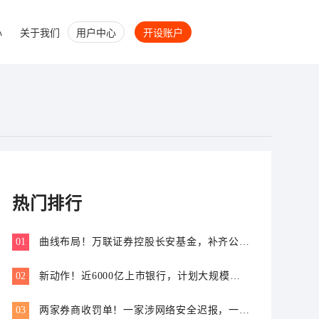
心
关于我们
用户中心
开设账户
热门排行
01
曲线布局！万联证券控股长安基金，补齐公募
业务关键拼图
02
新动作！近6000亿上市银行，计划大规模增
资
03
两家券商收罚单！一家涉网络安全迟报，一家