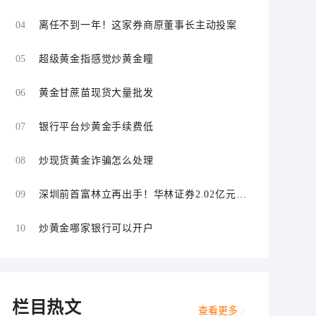
经纪自营双双违规
04
离任不到一年！这家券商原董事长主动投案
05
超级黄金指感觉炒黄金瞳
06
黄金甘蔗苗现货大量批发
07
银行平台炒黄金手续费低
08
炒现货黄金诈骗怎么处理
09
深圳前首富林立再出手！华林证券2.02亿元拟
控股海航期货
10
炒黄金哪家银行可以开户
栏目热文
查看更多