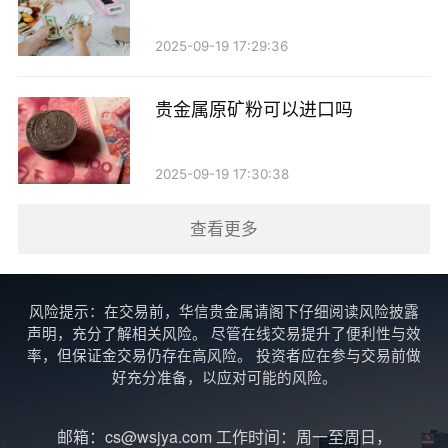
总之，虽然以账户贵金属可以兑换实物，但具体的
2025-09-19 17:29:36
兑换政策和流程因金融机构而异。投资者在进行贵金属
投资前，最好先了解清楚相关的条款和条件，以免在需
贵金属原矿粉可以进口吗
要兑换时遇到不必要的麻烦。
对于那些希望将账户贵金属兑换为实物的投资者，
2025-09-19 17:30:38
建议选择信誉好的金融机构，并仔细阅读相关的合同和
查看更多
条款。同时，考虑到市场风险，投资者在进行兑换时也
应保持谨慎，合理规划自己的投资策略。
风险提示：在交易前，华信贵金属请阁下仔细阅读风险披露
最后，无论是选择账户贵金属投资还是实物投资，
声明，充分了解相关风险。 尽管在线交易提升了便利性与效
了解市场动态、保持良好的投资心态都是至关重要的。
率，但保证金交易仍存在高风险。 投资者应在参与交易前做
好充分准备，以应对可能的风险。
贵金属投资是一项长期的事业，投资者应当保持耐心和
理性，才能在这个市场中获得良好的回报。希望本文能
邮箱：cs@wsjya.com 工作时间：周一至周日，