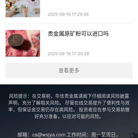
通发票，而不是专用发票。
2025-09-19 17:29:36
3. 购买金额：在某些情况下，商家可能会对开具专
用发票的交易金额设置一定的门槛。例如，只有在达到
贵金属原矿粉可以进口吗
一定金额的交易时，才能开具专用发票。
如何开具贵金属销售的专票？
2025-09-19 17:30:38
如果您是企业客户，想要购买贵金属并开具专用发
查看更多
票，可以按照以下步骤进行：
1. 联系贵金属销售商：在购买前，提前与商家沟
风险提示：在交易前，华信贵金属请阁下仔细阅读风险披露
声明，充分了解相关风险。 尽管在线交易提升了便利性与效
通，确认其是否能够开具专用发票。
率，但保证金交易仍存在高风险。 投资者应在参与交易前做
好充分准备，以应对可能的风险。
2. 提供相关信息：在购买时，您需要提供企业的税
务信息，包括税务登记证号等，以便商家开具专票。
邮箱：cs@wsjya.com 工作时间：周一至周日，