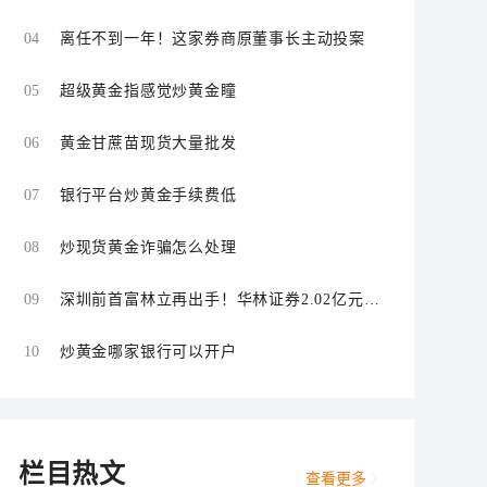
经纪自营双双违规
04
离任不到一年！这家券商原董事长主动投案
05
超级黄金指感觉炒黄金瞳
06
黄金甘蔗苗现货大量批发
07
银行平台炒黄金手续费低
08
炒现货黄金诈骗怎么处理
09
深圳前首富林立再出手！华林证券2.02亿元拟
控股海航期货
10
炒黄金哪家银行可以开户
栏目热文
查看更多