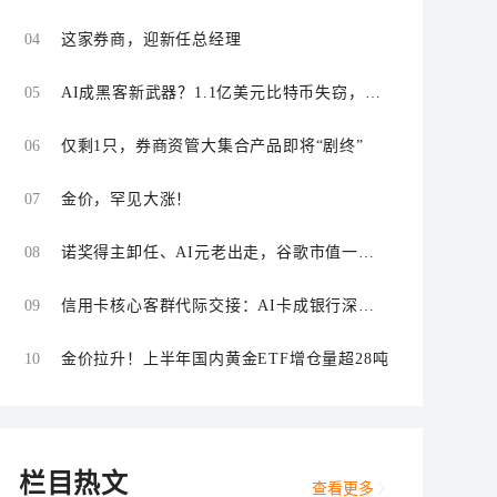
“零首付”“低首付”诱导购车
04
这家券商，迎新任总经理
05
AI成黑客新武器？1.1亿美元比特币失窃，加
密资产行业安全警报升级
06
仅剩1只，券商资管大集合产品即将“剧终”
07
金价，罕见大涨！
08
诺奖得主卸任、AI元老出走，谷歌市值一日
蒸发1800亿美元
09
信用卡核心客群代际交接：AI卡成银行深耕
“新世代”首块试验田
10
金价拉升！上半年国内黄金ETF增仓量超28吨
栏目热文
查看更多