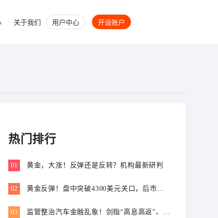
心
关于我们
用户中心
开设账户
热门排行
01
黄金，大涨！反弹还是反转？机构最新研判
02
黄金反弹！盘中突破4300美元关口，后市怎
么走？
03
监管整治汽车金融乱象！剑指“高息高返”、