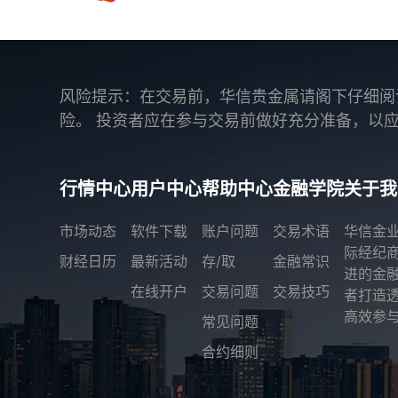
风险提示：在交易前，华信贵金属请阁下仔细阅
险。 投资者应在参与交易前做好充分准备，以
行情中心
用户中心
帮助中心
金融学院
关于我
市场动态
软件下载
账户问题
交易术语
华信金
际经纪
财经日历
最新活动
存/取
金融常识
进的金
在线开户
交易问题
交易技巧
者打造
高效参与
常见问题
合约细则