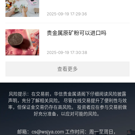
4. 期货和期权交易：对于有一定投资经验的个人投
2025-09-19 17:29:36
资者，可以通过期货和期权等金融衍生品进行贵金属投
资。这种方式风险较高，适合风险承受能力较强的投资
贵金属原矿粉可以进口吗
者。
三、购买贵金属需要注意的事项
2025-09-19 17:30:38
尽管个人在周末可以方便地购买贵金属，但在投资
查看更多
前仍需注意以下几点：
1. 选择正规渠道：确保选择信誉良好的商家或平台
风险提示：在交易前，华信贵金属请阁下仔细阅读风险披露
声明，充分了解相关风险。 尽管在线交易提升了便利性与效
进行购买，避免上当受骗。查看商家的资质和客户评价
率，但保证金交易仍存在高风险。 投资者应在参与交易前做
非常重要。
好充分准备，以应对可能的风险。
2. 了解市场行情：在购买前，建议了解当前贵金属
邮箱：cs@wsjya.com 工作时间：周一至周日，