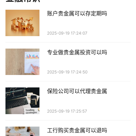
价。每天交易可能会导致交易成本累积，影响最终收
益。因此，频繁交易并不一定是明智的选择。
账户贵金属可以存定期吗
2. 市场波动：贵金属价格受多种因素影响，包括全
2025-09-19 17:24:07
球经济形势、美元汇率、利率变化等。每日交易可能会
让您受到短期波动的影响，导致投资决策不够理性。
专业做贵金属投资可以吗
3. 心理负担：每天关注贵金属市场，可能会让投资
者产生过度紧张和焦虑，影响投资心态。定投的核心在
2025-09-19 17:24:50
于长期持有，而不是短期内频繁操作。
保险公司可以代理贵金属
定投的优势
1. 降低风险：通过定期定额投资，您可以在市场低
2025-09-19 17:25:57
迷时买入更多贵金属，而在市场高峰时买入较少，从而
工行购买贵金属可以退吗
降低整体投资成本。