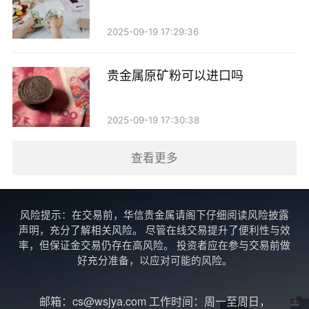
2. 适合普通投资者：定投不需要投资者具备专业的
2025-09-19 17:29:36
市场分析能力，普通投资者也能轻松参与。
贵金属原矿粉可以进口吗
3. 培养良好习惯：定投可以帮助投资者培养长期投
资的思维和习惯，避免情绪化决策。
2025-09-19 17:30:38
如何进行贵金属定投？
查看更多
如果您决定进行贵金属定投，以下是一些建议：
1. 选择合适的平台：选择一家信誉良好的贵金属投
风险提示：在交易前，华信贵金属请阁下仔细阅读风险披露
声明，充分了解相关风险。 尽管在线交易提升了便利性与效
资平台，确保其交易费用透明，操作简单。
率，但保证金交易仍存在高风险。 投资者应在参与交易前做
好充分准备，以应对可能的风险。
2. 设定投资计划：根据自身的经济情况和风险承受
能力，设定每次投资的金额和投资周期。
邮箱：cs@wsjya.com 工作时间：周一至周日，