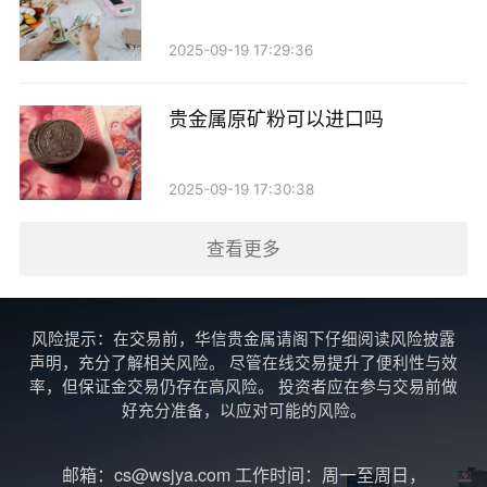
由于合约到期时间的限制，其灵活性不如现货交易。
2025-09-19 17:29:36
四、贵金属即时买卖的优势与风险
优势： - 流动性高：在合适的平台上，贵金属的即
贵金属原矿粉可以进口吗
时买卖可以迅速完成，投资者能够快速响应市场变化。
- 避险工具：在经济不稳定时，贵金属通常会被视为避
2025-09-19 17:30:38
险资产，投资者可以迅速进行交易保护资产价值。
查看更多
风险： - 价格波动：贵金属市场价格波动较大，短
期内可能出现剧烈变动，投资者需谨慎把握交易时机。
风险提示：在交易前，华信贵金属请阁下仔细阅读风险披露
- 交易费用：即时交易通常会涉及交易费用和佣金，影
声明，充分了解相关风险。 尽管在线交易提升了便利性与效
响投资收益。 - 市场操控：某些平台可能存在操控市场
率，但保证金交易仍存在高风险。 投资者应在参与交易前做
好充分准备，以应对可能的风险。
价格的风险，投资者需要选择信誉良好的交易平台。
邮箱：cs@wsjya.com 工作时间：周一至周日，
五、如何进行贵金属的即时买卖