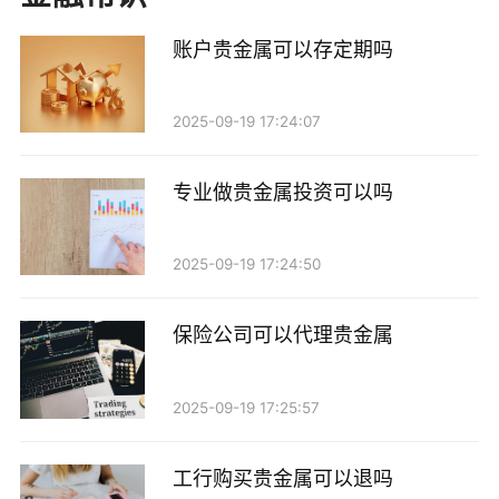
等。 2. 资金需求：生活中总会出现一些突发情况，用
户可能需要将投资资金提取出来以应对突发的财务需
账户贵金属可以存定期吗
求。 3. 使用体验不佳：部分用户可能在使用过程中遇
到了一些问题，比如交易延迟、客户服务不满意等，从
2025-09-19 17:24:07
而决定注销账户。
专业做贵金属投资可以吗
如何在网易贵金属销户？
如果你决定在网易贵金属销户，以下是一些步骤和
2025-09-19 17:24:50
注意事项：
保险公司可以代理贵金属
1. 清算账户余额：在申请销户之前，确保你的账户
余额为零。如果账户中还有未结算的交易或者余额，建
2025-09-19 17:25:57
议先进行清算。可以选择提现到你的银行账户。
工行购买贵金属可以退吗
2. 联系客户服务：网易贵金属提供在线客服和电话