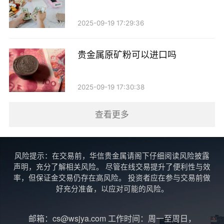
客服，你可以通过这些渠道联系他们，说明你的销户请
2025-09-19 17:29:36
求。客服人员会指导你完成销户的流程。
3. 填写销户申请：根据客服的要求，可能需要填写
贵金属原矿粉可以进口吗
一份销户申请表格。在填写时，请务必提供准确的信
息，以确保销户申请能够顺利进行。
2025-09-19 17:30:38
4. 确认销户：提交销户申请后，通常会收到一封确
查看更多
认邮件。请仔细查看邮件内容，确保账户已经成功注
销。
风险提示：在交易前，华信贵金属请阁下仔细阅读风险披露
声明，充分了解相关风险。 尽管在线交易提升了便利性与效
销户后的注意事项
率，但保证金交易仍存在高风险。 投资者应在参与交易前做
好充分准备，以应对可能的风险。
1. 信息保留：虽然你已经销户，但网易贵金属可能
会保留你的交易记录和个人信息一段时间，以便于日后
邮箱：cs@wsjya.com 工作时间：周一至周日，