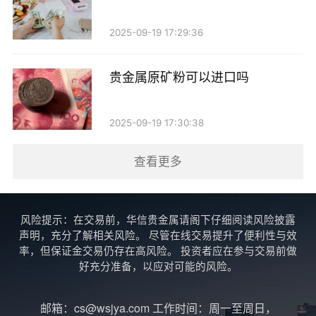
3. 资金准备：根据选择的投资产品，准备相应的资
2025-09-19 17:29:36
金。农行的贵金属投资通常有最低投资金额的要求，确
保在投资前了解清楚。
贵金属原矿粉可以进口吗
4. 下单交易：通过农行的网上银行、手机银行或者
2025-09-19 17:30:38
到银行柜台进行贵金属的买入或卖出操作。注意查看实
时的贵金属价格，以便在合适的时机进行交易。
查看更多
5. 定期关注市场：贵金属的价格受多种因素影响，
包括国际市场行情、经济数据、地缘政治等。因此，定
风险提示：在交易前，华信贵金属请阁下仔细阅读风险披露
声明，充分了解相关风险。 尽管在线交易提升了便利性与效
期关注相关信息，有助于你做出更明智的投资决策。
率，但保证金交易仍存在高风险。 投资者应在参与交易前做
好充分准备，以应对可能的风险。
风险与注意事项
邮箱：cs@wsjya.com 工作时间：周一至周日，
尽管贵金属投资有其独特的优势，但也存在一定的