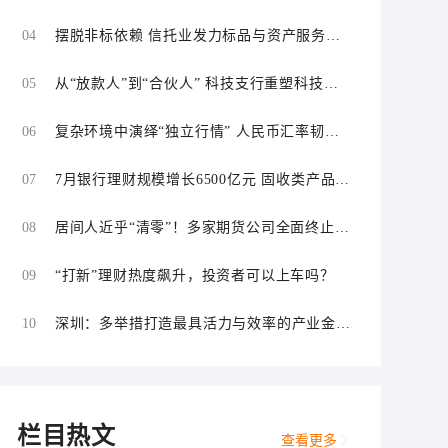
04
摆脱非标依赖 信托业发力标品与资产服务信
托
05
从“放款人”到“合伙人” 科技支行重塑科技金
融服务逻辑
06
复杂环境中演绎“独立行情” 人民币汇率韧性
持续增强
07
7月银行理财规模增长6500亿元 固收类产品仍
为主力
08
居间人近乎“清零”！多家期货公司全面终止居
间合作
09
“打新”理财热度飙升，投资者可以上车吗？
10
深圳：多举措打造最具活力与效率的产业金融
中心和科技金融中心
栏目热文
查看更多