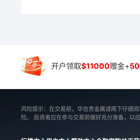
开户领取
$11000
赠金+
50
风险提示：在交易前，华信贵金属请阁下仔细阅
险。 投资者应在参与交易前做好充分准备，以