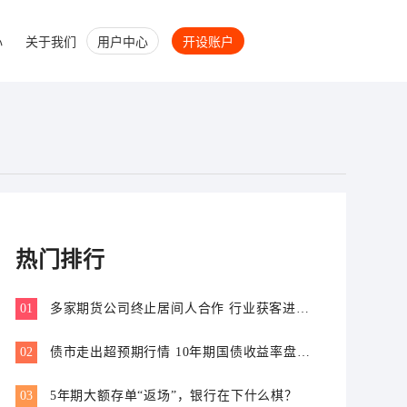
心
关于我们
用户中心
开设账户
热门排行
01
多家期货公司终止居间人合作 行业获客进入
专业价值比拼新阶段
02
债市走出超预期行情 10年期国债收益率盘中
跌破1.7%
03
5年期大额存单“返场”，银行在下什么棋？