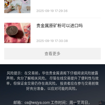
2. 查看行情：进入贵金属交易页面，查看当前的市
场行情，包括买入价和卖出价。
2025-09-19 17:29:36
3. 下单卖出：选择您想要卖出的贵金属类型，输入
贵金属原矿粉可以进口吗
卖出数量，点击“卖出”按钮。系统会显示当前的市场价
格，您可以选择以市价卖出，也可以设置限价。
2025-09-19 17:30:38
4. 确认交易：在确认卖出信息无误后，提交订单。
查看更多
系统会处理您的卖出请求。
5. 查看成交情况：订单提交后，您可以在账户中查
风险提示：在交易前，华信贵金属请阁下仔细阅读风险披露
看成交情况，确认卖出是否成功。
声明，充分了解相关风险。 尽管在线交易提升了便利性与效
率，但保证金交易仍存在高风险。 投资者应在参与交易前做
四、卖出贵金属需要注意的事项
好充分准备，以应对可能的风险。
虽然在农行贵金属交易中可以当天卖出，但仍需注
邮箱：cs@wsjya.com 工作时间：周一至周日，