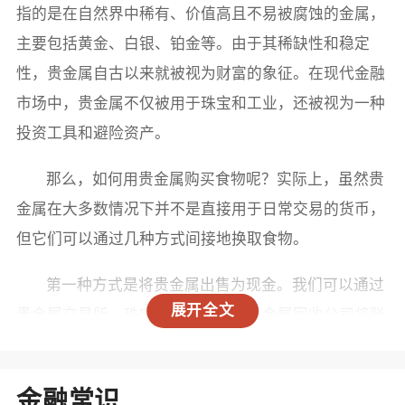
指的是在自然界中稀有、价值高且不易被腐蚀的金属，
主要包括黄金、白银、铂金等。由于其稀缺性和稳定
性，贵金属自古以来就被视为财富的象征。在现代金融
市场中，贵金属不仅被用于珠宝和工业，还被视为一种
投资工具和避险资产。
那么，如何用贵金属购买食物呢？实际上，虽然贵
金属在大多数情况下并不是直接用于日常交易的货币，
但它们可以通过几种方式间接地换取食物。
第一种方式是将贵金属出售为现金。我们可以通过
展开全文
贵金属交易所、珠宝店或者专业的贵金属回收公司将账
户中的贵金属出售，获得现金。然后，将这笔现金用于
购买食物。这种方式是最常见的，简单直接，可以在大
金融常识
多数地方操作。