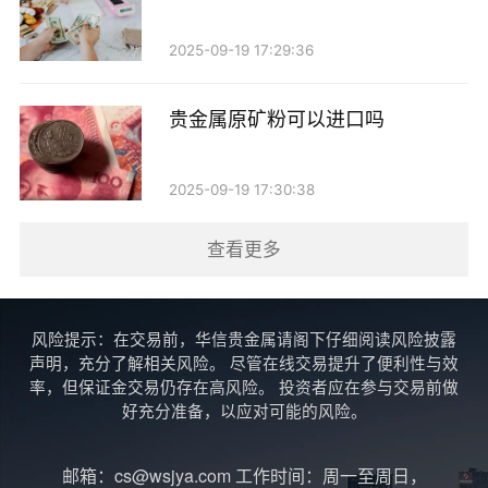
除了直接交易，贵金属的投资价值也能间接影响我
2025-09-19 17:29:36
们的生活。随着经济形势的变化，贵金属往往被视为避
险资产。在经济不稳定或通货膨胀严重时，持有贵金属
贵金属原矿粉可以进口吗
的人可能会受益，从而有更多的资金用于购买食物和其
他日常开销。因此，合理配置贵金属作为资产的一部
2025-09-19 17:30:38
分，可以在一定程度上提高我们的生活保障。
查看更多
最后，我们也要意识到，贵金属虽然价值高，但在
日常生活中并不是最方便的支付手段。现金和电子支付
仍然是更为普遍和实用的选择。在日常购物中，使用现
风险提示：在交易前，华信贵金属请阁下仔细阅读风险披露
声明，充分了解相关风险。 尽管在线交易提升了便利性与效
金或信用卡能够更方便地进行交易，避免了贵金属价格
率，但保证金交易仍存在高风险。 投资者应在参与交易前做
波动带来的风险。
好充分准备，以应对可能的风险。
总之，账户中的贵金属可以通过出售或寻找愿意接
邮箱：cs@wsjya.com 工作时间：周一至周日，