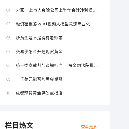
场
04
57家非上市人身险公司上半年合计净利润同
比增长超109%
05
融资密集落地 AI视频大模型竞速商业化
06
炒黄金是不是得有老师带
07
交易侠怎么开通现货黄金
08
统一类案裁判与调解标准 上海金融法院批量
化解证券虚假陈述责任纠纷
09
一千美元能否炒黄金期货
10
成都现货黄金磨砂戒指店
栏目热文
查看更多