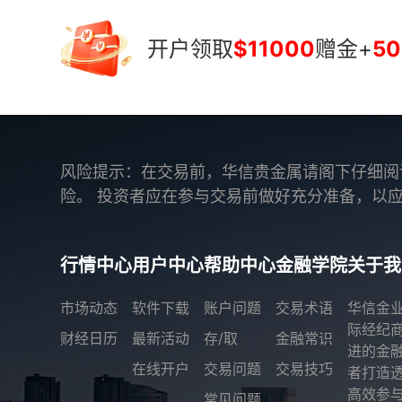
开户领取
$11000
赠金+
50
风险提示：在交易前，华信贵金属请阁下仔细阅
险。 投资者应在参与交易前做好充分准备，以
行情中心
用户中心
帮助中心
金融学院
关于我
市场动态
软件下载
账户问题
交易术语
华信金
际经纪
财经日历
最新活动
存/取
金融常识
进的金
在线开户
交易问题
交易技巧
者打造
高效参与
常见问题