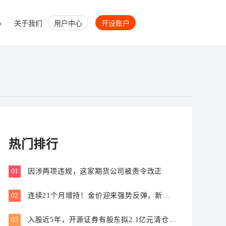
心
关于我们
用户中心
开设账户
热门排行
01
因涉两项违规，这家期货公司被责令改正
02
连续21个月增持！金价迎来强势反弹，新一
轮上行窗口开启？
03
入股近5年，开源证券有股东拟2.1亿元清仓离