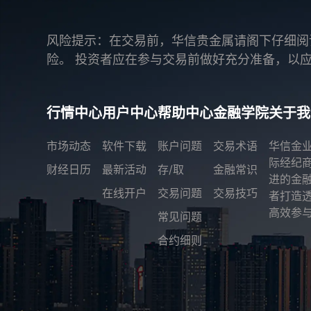
风险提示：在交易前，华信贵金属请阁下仔细阅
险。 投资者应在参与交易前做好充分准备，以
行情中心
用户中心
帮助中心
金融学院
关于我
市场动态
软件下载
账户问题
交易术语
华信金
际经纪
财经日历
最新活动
存/取
金融常识
进的金
在线开户
交易问题
交易技巧
者打造
高效参与
常见问题
合约细则