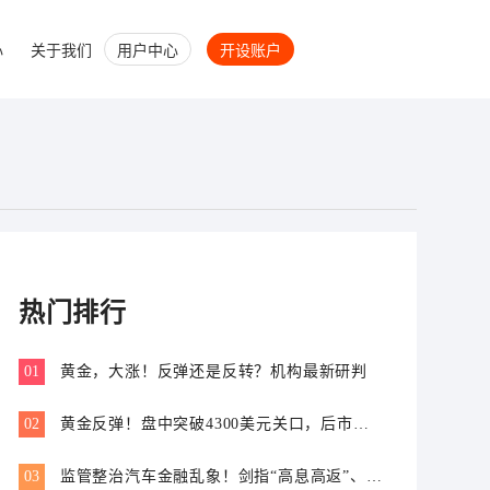
心
关于我们
用户中心
开设账户
热门排行
01
黄金，大涨！反弹还是反转？机构最新研判
02
黄金反弹！盘中突破4300美元关口，后市怎
么走？
03
监管整治汽车金融乱象！剑指“高息高返”、