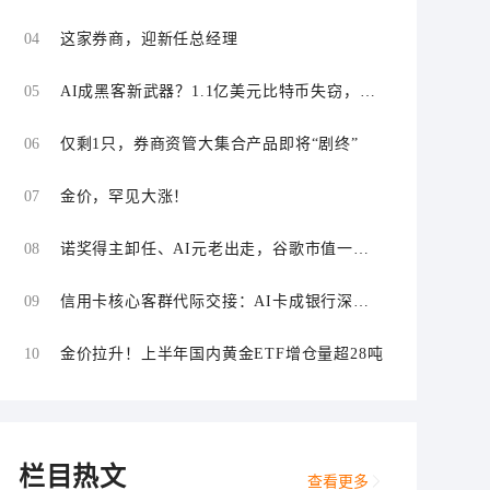
“零首付”“低首付”诱导购车
04
这家券商，迎新任总经理
05
AI成黑客新武器？1.1亿美元比特币失窃，加
密资产行业安全警报升级
06
仅剩1只，券商资管大集合产品即将“剧终”
07
金价，罕见大涨！
08
诺奖得主卸任、AI元老出走，谷歌市值一日
蒸发1800亿美元
09
信用卡核心客群代际交接：AI卡成银行深耕
“新世代”首块试验田
10
金价拉升！上半年国内黄金ETF增仓量超28吨
栏目热文
查看更多