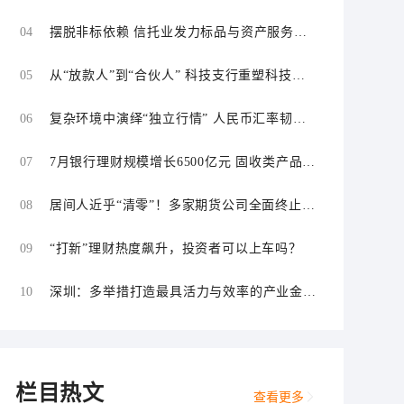
04
摆脱非标依赖 信托业发力标品与资产服务信
托
05
从“放款人”到“合伙人” 科技支行重塑科技金
融服务逻辑
06
复杂环境中演绎“独立行情” 人民币汇率韧性
持续增强
07
7月银行理财规模增长6500亿元 固收类产品仍
为主力
08
居间人近乎“清零”！多家期货公司全面终止居
间合作
09
“打新”理财热度飙升，投资者可以上车吗？
10
深圳：多举措打造最具活力与效率的产业金融
中心和科技金融中心
栏目热文
查看更多