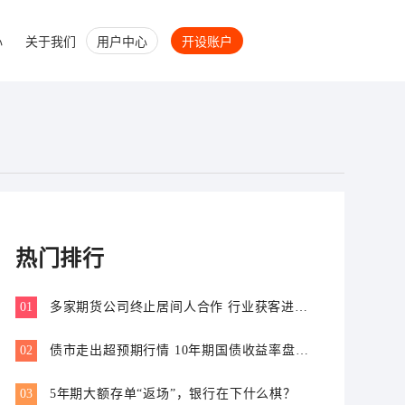
心
关于我们
用户中心
开设账户
热门排行
01
多家期货公司终止居间人合作 行业获客进入
专业价值比拼新阶段
02
债市走出超预期行情 10年期国债收益率盘中
跌破1.7%
03
5年期大额存单“返场”，银行在下什么棋？