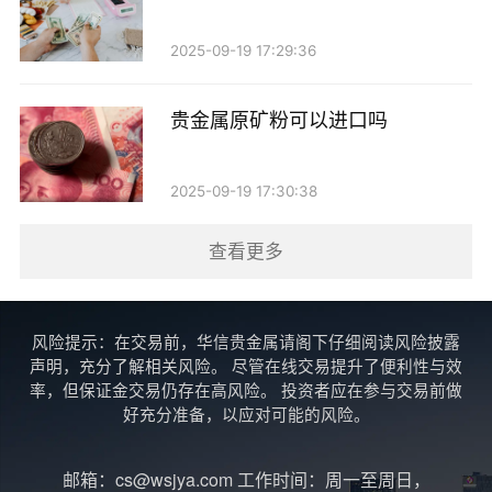
拍片注意事项
2025-09-19 17:29:36
尽管贵金属烤瓷牙可以拍片，但在拍摄过程中，患
贵金属原矿粉可以进口吗
者仍需注意以下几点：
1. 告知医生牙齿修复情况：在拍片前，务必告知医
2025-09-19 17:30:38
生自己口腔内有贵金属烤瓷牙的情况，这样医生可以根
查看更多
据具体情况选择合适的拍片方式。
2. 减少辐射暴露：虽然现代X光设备辐射量很低，
风险提示：在交易前，华信贵金属请阁下仔细阅读风险披露
但如果不是必要的情况下，可以尽量减少拍片频率。
声明，充分了解相关风险。 尽管在线交易提升了便利性与效
率，但保证金交易仍存在高风险。 投资者应在参与交易前做
3. 定期检查：建议定期进行口腔检查和拍片，以便
好充分准备，以应对可能的风险。
及时发现问题，保持口腔健康。
邮箱：cs@wsjya.com 工作时间：周一至周日，