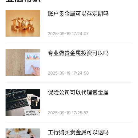
的。贵金属烤瓷牙在使用X光拍摄时，虽然贵金属会吸
账户贵金属可以存定期吗
收一定的X光，但并不会影响拍片的效果。实际上，拍
片对于贵金属烤瓷牙的后续跟踪和维护是非常必要的。
2025-09-19 17:24:07
1. 检查牙齿周围的健康状况：通过拍片，牙医可以
观察到贵金属烤瓷牙周围牙齿和牙龈的状态，评估是否
专业做贵金属投资可以吗
有龋齿、感染或其他问题。
2025-09-19 17:24:50
2. 评估修复体的适应性：拍片可以帮助牙医判断烤
瓷牙的适配情况，确保其与牙齿之间的边缘密合，避免
保险公司可以代理贵金属
细菌滋生。
3. 监测长期效果：贵金属烤瓷牙的使用寿命通常较
2025-09-19 17:25:57
长，但随着时间的推移，可能会出现一些问题。定期拍
工行购买贵金属可以退吗
片检查可以及时发现潜在的问题，进行早期干预。