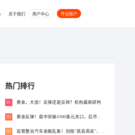
心
关于我们
用户中心
开设账户
热门排行
01
黄金，大涨！反弹还是反转？机构最新研判
02
黄金反弹！盘中突破4300美元关口，后市怎
么走？
03
监管整治汽车金融乱象！剑指“高息高返”、