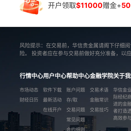
开户领取
$11000
赠金+
50
风险提示：在交易前，华信贵金属请阁下仔细阅
险。 投资者应在参与交易前做好充分准备，以
行情中心
用户中心
帮助中心
金融学院
关于我
市场动态
软件下载
账户问题
交易术语
华信金
际经纪
财经日历
最新活动
存/取
金融常识
进的金
在线开户
交易问题
交易技巧
者打造
高效参与
常见问题
合约细则