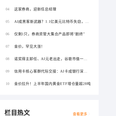
“零首付”“低首付”诱导购车
04
这家券商，迎新任总经理
05
AI成黑客新武器？1.1亿美元比特币失窃，加
密资产行业安全警报升级
06
仅剩1只，券商资管大集合产品即将“剧终”
07
金价，罕见大涨！
08
诺奖得主卸任、AI元老出走，谷歌市值一日
蒸发1800亿美元
09
信用卡核心客群代际交接：AI卡成银行深耕
“新世代”首块试验田
10
金价拉升！上半年国内黄金ETF增仓量超28吨
栏目热文
查看更多