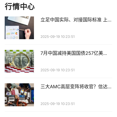
年以来国有大行和股份制银行共发行14期二级资本债，
行情中心
合计规模5240亿元；发行16期永续债，合计规模4020
立足中国实际、对接国际标准 上交
亿元。两类资本工具发行总额约为9260亿元，较去年同
所构建绿色金融“产品+市场”生态
期增长约21.7%。
体系
2025-09-19 10:23:51
仅6月以来，就有中国银行、工商银行、邮储银行、建
设银行、兴业银行等机构合计发行3500亿元二级资本债
7月中国减持美国国债257亿美
和永续债。
元，持仓规模创2009年以来新低
2025-09-19 10:23:51
此外，根据青岛银行近日发布的公告，该行已获批发行
额度不超过60亿元资本补充债券。
三大AMC高层变阵将收官？信达、
东方高管就位，汇金系券商整合预
实际上，年初至今，二永债的发行节奏并非匀速推进。
期再升温
1—4月，债券市场一度呈现银行二永债“供给偏紧”的格
2025-09-19 10:23:51
局。