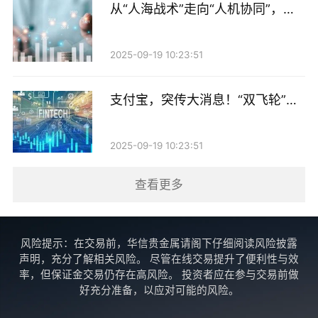
从“人海战术”走向“人机协同”，券
财通证券首席经济学家孙彬彬认为，中小银行二永债供
商AI产品持续上新！
给偏弱，首先可以排除额度不足的问题。截至5月末，
2025-09-19 10:23:51
中小银行在手二永债批文额度仍然高达近2500亿元，供
给偏弱更多反映的是发行通道收窄。他指出，一方面，
支付宝，突传大消息！“双飞轮”战
是部分中小银行资本实力较弱，市场认可度较低，市场
略加速推进
化融资能力受限；另一方面，在中小金融机构风险化解
2025-09-19 10:23:51
的过程中，监管越来越强调压实地方责任。
查看更多
平安证券分析师郭子睿在研报中分析，今年部分省份城
农商行发行二永债需要地方政府出函，可能延缓了批文
风险提示：在交易前，华信贵金属请阁下仔细阅读风险披露
下达的进程，进而拖慢发行节奏。虽然这一政策有利于
声明，充分了解相关风险。 尽管在线交易提升了便利性与效
压实地方政府防范金融风险的属地责任，但各省政府出
率，但保证金交易仍存在高风险。 投资者应在参与交易前做
好充分准备，以应对可能的风险。
函的意愿和能力存在差异。同时，地方政策对城农商行
的信用风险存在一定影响，一方面是二永债借新还旧发