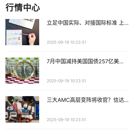
行情中心
贵阳银行则未在2025年实施中期分红，本次将以每股派
发现金红利0.30元（含税）的方案，一次性完成全年红
立足中国实际、对接国际标准 上交
利派发，派发现金红利合计达到10.97亿元（含税）。
所构建绿色金融“产品+市场”生态
体系
2025-09-19 10:23:51
记者统计发现，截至6月10日，42家A股上市银行中已
有15家机构敲定了2025年年度权益分派实施日期。其
7月中国减持美国国债257亿美
中，渝农商行、南京银行、杭州银行等10家机构的年度
元，持仓规模创2009年以来新低
红包定于6月完成派发，月内预计落地的分红金额累计
2025-09-19 10:23:51
达392.54亿元。
而自5月起，A股银行的年度分红便陆续开启。5月12
三大AMC高层变阵将收官？信达、
东方高管就位，汇金系券商整合预
日，瑞丰银行率先完成全年4.12亿元的红利派发。5月
期再升温
13日，工商银行和农业银行开启年度分红，“红包”金额
2025-09-19 10:23:51
分别达到601.97亿元和454.98亿元，国有大行分红水平