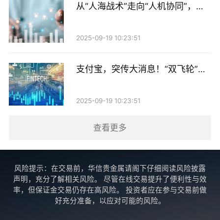
从“人海战术”走向“人机协同”，券
稳居前列。
商AI产品持续上新！
据此前统计，2025年共有41家上市银行实施分红，全年
2025-09-19 10:23:51
分红金额将达到6456.37亿元，其中中期分红超2600亿
元。待贵阳银行与中信银行分红实施完毕，年内A股银
支付宝，突传大消息！“双飞轮”战
行累计派息金额将过半。
略加速推进
2025-09-19 10:23:51
值得关注的是，实施中期分红正逐渐成为银行业的主流
选择，2025年过半数A股银行分派中期分红，这一队伍
查看更多
还在不断扩容。公开信息显示，瑞丰银行在2025年业绩
说明会上透露，拟于2026年度实施中期分红，持续兼顾
风险提示：在交易前，华信贵金属请阁下仔细阅读风险披露
股东回报与内源性资本积累。
声明，充分了解相关风险。 尽管在线交易提升了便利性与效
率，但保证金交易仍存在高风险。 投资者应在参与交易前做
高股息稳分红属性突出
好充分准备，以应对可能的风险。