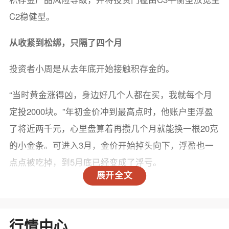
C2稳健型。
从收紧到松绑，只隔了四个月
投资者小周是从去年底开始接触积存金的。
“当时黄金涨得凶，身边好几个人都在买，我就每个月
定投2000块。”年初金价冲到最高点时，他账户里浮盈
了将近两千元，心里盘算着再攒几个月就能换一根20克
的小金条。可进入3月，金价开始掉头向下，浮盈也一
点点被吃掉，到5月底已经变成了浮亏。
展开全文
像小周这样在追高中入场的投资者不在少数。
今年1月，金价出现极端波动，创下数十年单日最大跌
行情中心