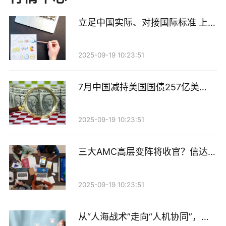
幅。面对疯狂涌入的投资者，银行集体收紧风控，不仅
连连发布风险提示，更将积存金风险等级普遍上调至
立足中国实际、对接国际标准 上交
R3（中风险），参与客户至少需要C3（平衡型）评
所构建绿色金融“产品+市场”生态
体系
级，有的银行甚至将门槛提到了C4（进取型）。
2025-09-19 10:23:51
然而，随着3月以来金价持续回调，投机资金陆续离
7月中国减持美国国债257亿美
场，积存金交易量明显降温。银行的态度也随之发生了
元，持仓规模创2009年以来新低
转变。
2025-09-19 10:23:51
5月19日，工商银行公告，将如意金积存业务的产品风
三大AMC高层变阵将收官？信达、
险等级从R3下调至R2（中低风险），对应客户风险承
东方高管就位，汇金系券商整合预
受能力等级由C3放宽至C2（稳健型）及以上。
期再升温
2025-09-19 10:23:51
建设银行也在5月底修订了积存金业务风险揭示书，将
风险等级名称从“较高风险”调整为“中高风险”，虽然等
从“人海战术”走向“人机协同”，券