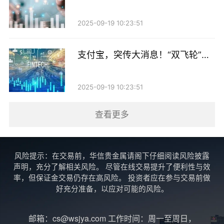
级本身维持R4不变，但措辞已有软化。
商AI产品持续上新！
2025-09-19 10:23:51
与此同时，近期，兴业银行、招商银行、江苏银行等多
家银行陆续延长了积存金“夜盘”交易时间，将截止时间
支付宝，突传大消息！“双飞轮”战
从原来的23时延至次日凌晨2时，基本覆盖了国际金价
略加速推进
波动最活跃的时段。
2025-09-19 10:23:51
苏商银行特约研究员武泽伟向记者分析，多家银行近期
查看更多
集中调整积存金业务规则，核心是兼顾合规要求与市场
竞争。
风险提示：在交易前，华信贵金属请阁下仔细阅读风险披露
他表示，今年1月金价极端波动时，银行紧急上调风险
声明，充分了解相关风险。 尽管在线交易提升了便利性与效
等级是为了避免风险承受能力不足的投资者蒙受损失。
率，但保证金交易仍存在高风险。 投资者应在参与交易前做
好充分准备，以应对可能的风险。
当前金价波动率明显收窄，市场情绪趋于平稳，银行据
此将对应的客户准入门槛放宽至C2，可以覆盖更广泛的
邮箱：cs@wsjya.com 工作时间：周一至周日，