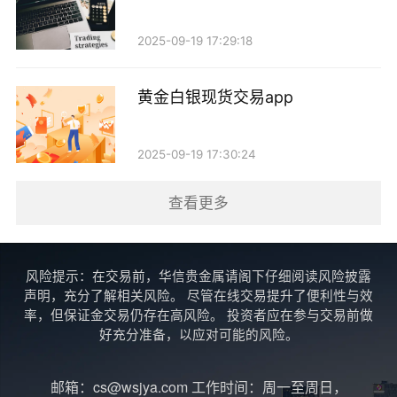
4. 地缘政治风险： 地缘政治风险加剧时，黄金往
2025-09-19 17:29:18
往会被视为避险资产。例如，2022年乌克兰危机爆发
后，黄金价格迅速上涨，投资者对未来经济的不确定性
黄金白银现货交易app
产生担忧。在这种情况下，各大银行的现货黄金价格也
随之上涨，反映了市场的紧张情绪。
2025-09-19 17:30:24
投资者的策略
查看更多
对于投资者而言，了解各大银行的现货黄金价格以
及影响因素至关重要。以下是几条建议，帮助投资者在
风险提示：在交易前，华信贵金属请阁下仔细阅读风险披露
黄金市场中制定合理的投资策略：
声明，充分了解相关风险。 尽管在线交易提升了便利性与效
率，但保证金交易仍存在高风险。 投资者应在参与交易前做
好充分准备，以应对可能的风险。
1. 关注市场动态： 时刻关注国际金价的变化，了
解全球经济、政治形势的最新动态，以便及时调整投资
邮箱：cs@wsjya.com 工作时间：周一至周日，