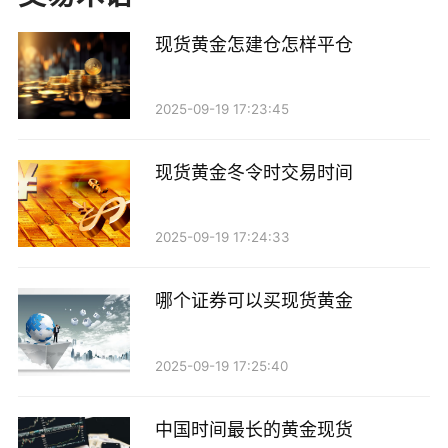
影响了投资者对黄金的需求。经济增长放缓、通货膨胀
上升时，黄金通常会受到青睐。例如，2023年上半年，
现货黄金怎建仓怎样平仓
全球多个国家的经济数据表现不佳，导致投资者纷纷涌
向黄金市场，推动价格上涨。
2025-09-19 17:23:45
2. 美元走势： 黄金价格通常与美元呈反向关系。
现货黄金冬令时交易时间
当美元走强时，黄金价格往往下跌；反之亦然。这是因
为黄金以美元计价，美元升值使得黄金对其他货币持有
2025-09-19 17:24:33
者而言变得更加昂贵。因此，美元的强弱变化是影响黄
金价格的重要因素。
哪个证券可以买现货黄金
3. 利率变化： 利率水平的变化也对黄金价格产生
重要影响。一般而言，利率上升会使得持有黄金的机会
2025-09-19 17:25:40
成本增加，从而抑制黄金的需求，导致价格下跌。反
中国时间最长的黄金现货
之，低利率环境则会刺激投资者对黄金的购买需求。