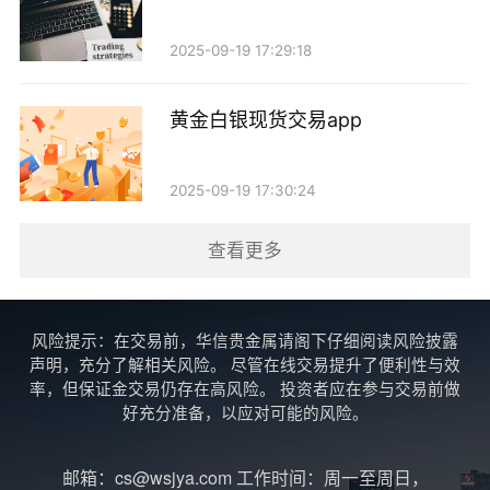
在进行现货黄金交易时，投资者通常需要支付一定
2025-09-19 17:29:18
的交易手续费或佣金。这些费用通常是由经纪商收取
的，成为其收入来源之一。此外，一些平台还提供黄金
黄金白银现货交易app
存储服务，投资者可以选择将实物黄金存放在安全的仓
库中，平台则会收取一定的存储费用。对于长期持有黄
2025-09-19 17:30:24
金的投资者来说，这笔费用也是需要考虑的成本。
查看更多
5. 黄金的实物交易
除了金融市场的投资，实物黄金交易也是收入来源
风险提示：在交易前，华信贵金属请阁下仔细阅读风险披露
之一。许多投资者通过购买金币、金条等实物黄金来实
声明，充分了解相关风险。 尽管在线交易提升了便利性与效
率，但保证金交易仍存在高风险。 投资者应在参与交易前做
现资产增值。实物黄金的价格通常会受到市场供需关系
好充分准备，以应对可能的风险。
的直接影响。当实物黄金的需求增加时，其价格往往会
上涨，从而带来收益。需要注意的是，实物黄金的流动
邮箱：cs@wsjya.com 工作时间：周一至周日，