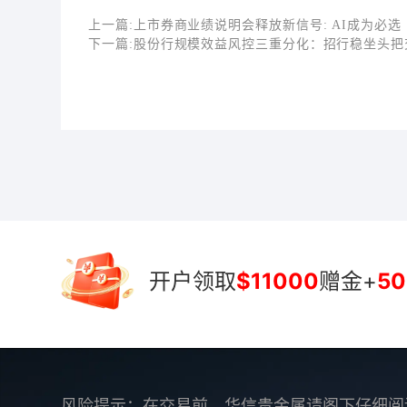
上一篇:
上市券商业绩说明会释放新信号: AI成为必选
下一篇:
股份行规模效益风控三重分化：招行稳坐头把
开户领取
$11000
赠金+
50
风险提示：在交易前，华信贵金属请阁下仔细阅