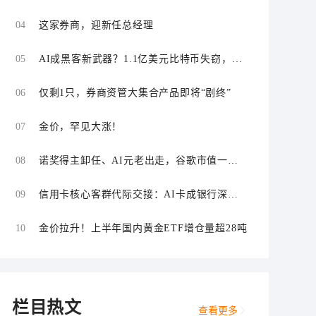
“零首付”“低首付”诱导购车
04
这家券商，迎新任总经理
05
AI成黑客新武器？1.1亿美元比特币失窃，加
密资产行业安全警报升级
06
仅剩1只，券商资管大集合产品即将“剧终”
07
金价，罕见大涨！
08
诺奖得主卸任、AI元老出走，谷歌市值一日
蒸发1800亿美元
09
信用卡核心客群代际交接：AI卡成银行深耕
“新世代”首块试验田
10
金价拉升！上半年国内黄金ETF增仓量超28吨
栏目热文
查看更多