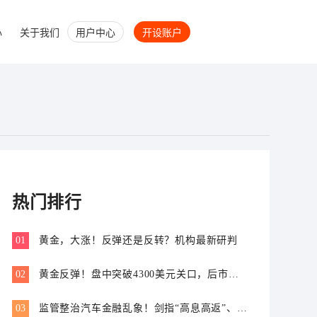
心
关于我们
用户中心
开设账户
热门排行
01
黄金，大涨！反弹还是反转？机构最新研判
02
黄金反弹！盘中突破4300美元关口，后市怎
么走？
03
监管整治汽车金融乱象！剑指“高息高返”、