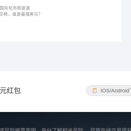
 国际化布局提速
交椅，谁是最强黑马？
元红包
IOS/Androi
读风险披露声明，充分了解相关风险。 尽管在线交易提