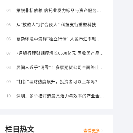
04
摆脱非标依赖 信托业发力标品与资产服务信
托
05
从“放款人”到“合伙人” 科技支行重塑科技金
融服务逻辑
06
复杂环境中演绎“独立行情” 人民币汇率韧性
持续增强
07
7月银行理财规模增长6500亿元 固收类产品仍
为主力
08
居间人近乎“清零”！多家期货公司全面终止居
间合作
09
“打新”理财热度飙升，投资者可以上车吗？
10
深圳：多举措打造最具活力与效率的产业金融
中心和科技金融中心
栏目热文
查看更多