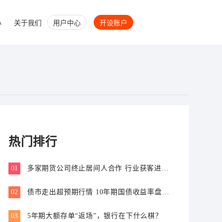
心
关于我们
用户中心
开设账户
热门排行
01
多家期货公司终止居间人合作 行业获客进入
专业价值比拼新阶段
02
债市走出超预期行情 10年期国债收益率盘中
跌破1.7%
03
5年期大额存单“返场”，银行在下什么棋？