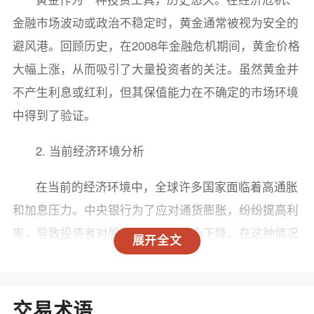
金融市场波动或政治不稳定时，黄金通常被视为安全的
避风港。回顾历史，在2008年金融危机期间，黄金价格
大幅上涨，从而吸引了大量投资者的关注。虽然黄金并
不产生利息或红利，但其保值能力在不确定的市场环境
中得到了验证。
2. 当前经济环境分析
在当前的经济环境中，全球许多国家面临着高通胀
和加息压力。中央银行为了应对通货膨胀，纷纷提高利
率，导致投资者对股票和债券的信心下降。在这种情况
展开全文
下，黄金因其避险属性而受到青睐。此外，地缘政治风
险，如冲突、制裁等，也使得投资者对黄金的需求增
加。
交易术语