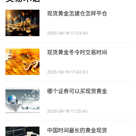
3. 现货黄金的投资渠道
现货黄金怎建仓怎样平仓
现货黄金投资方式多种多样，包括黄金ETF、黄金
2025-09-19 17:23:45
期货、实物黄金等。对于普通投资者而言，黄金ETF是
一种相对简单且流动性强的投资方式。通过购买黄金
现货黄金冬令时交易时间
ETF，投资者可以便捷地参与黄金市场，而无需担心实
物黄金的存储和安全问题。
2025-09-19 17:24:33
4. 投资黄金的风险
哪个证券可以买现货黄金
尽管黄金被视为避险资产，但投资黄金仍然存在风
险。首先，黄金价格波动较大，短期内价格可能受到市
2025-09-19 17:25:40
场情绪、投资者行为和宏观经济数据的影响而剧烈波
动。其次，持有黄金并不产生收益，且在通货膨胀环境
中国时间最长的黄金现货