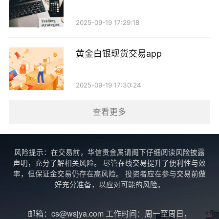
下，黄金的实际购买力可能受到侵蚀。此外，投资者还
需关注黄金市场的供需关系、国际政治局势以及主要经
2025-09-19 17:29:18
济体的货币政策变化。
黄金白银现货交易app
5. 投资建议
对于考虑投资现货黄金的投资者，建议采取以下策
2025-09-19 17:30:24
略：
查看更多
- 分散投资：不应将所有资金集中在黄金上，适当
分散投资可以降低风险。可以考虑将一部分资金投资于
风险提示：在交易前，华信贵金属请阁下仔细阅读风险披露
股票、债券等其他资产，以实现资产配置的平衡。
声明，充分了解相关风险。 尽管在线交易提升了便利性与效
率，但保证金交易仍存在高风险。 投资者应在参与交易前做
- 定期投资：通过定期定额的方式投资黄金，可以
好充分准备，以应对可能的风险。
平滑价格波动带来的影响，降低购买成本。
邮箱：cs@wsjya.com 工作时间：周一至周日，