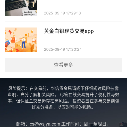
险的同时进行适度交易。具体来说：
2025-09-19 17:29:18
- 500美元：适合风险承受能力较低的投资者，能够
进行小规模交易，学习市场运作。 - 1000美元：能够适
黄金白银现货交易app
度增加交易量，但仍需谨慎控制杠杆比例。 - 2000美元
及以上：可以进行更灵活的操作，适合有一定经验的投
2025-09-19 17:30:24
资者。
查看更多
四、风险管理
在现货黄金交易中，风险管理是至关重要的。即便
风险提示：在交易前，华信贵金属请阁下仔细阅读风险披露
是资金充足的投资者，也需设定合理的止损和止盈策
声明，充分了解相关风险。 尽管在线交易提升了便利性与效
略，以防止因市场波动导致的重大损失。此外，投资者
率，但保证金交易仍存在高风险。 投资者应在参与交易前做
好充分准备，以应对可能的风险。
应避免将全部资金投入单一交易，保持资金的流动性和
灵活性，以应对市场变化。
邮箱：cs@wsjya.com 工作时间：周一至周日，