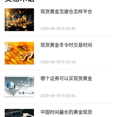
2. 杠杆效应：现货黄金交易中，杠杆的使用可以放
大收益，但同时也会放大风险。投资者在选择杠杆比例
现货黄金怎建仓怎样平仓
时，需谨慎考虑自身的风险承受能力。若选择高杠杆，
可能只需少量资金就可以参与交易，但也意味着潜在的
2025-09-19 17:23:45
亏损会更大。
现货黄金冬令时交易时间
3. 交易费用：除了保证金外，投资者还需考虑交易
费用，包括点差、佣金和其他可能的费用。不同的交易
2025-09-19 17:24:33
平台收取的费用各异，因此在选择交易平台时，需仔细
比较各项费用。
哪个证券可以买现货黄金
三、初始资金的建议
2025-09-19 17:25:40
对于新手投资者而言，建议的初始资金通常在500
到2000美元之间。这个资金范围能够让投资者在控制风
中国时间最长的黄金现货