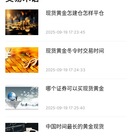
4. 新闻和分析报告：及时获取市场新闻和专业分析
现货黄金怎建仓怎样平仓
报告，对于投资者判断市场动向至关重要。
5. 用户友好的界面：操作简单易懂的界面能够让投
2025-09-19 17:23:45
资者更快上手，减少学习成本。
现货黄金冬令时交易时间
二、了解基本面和技术面分析
使用现货黄金分析软件时，投资者应该同时关注基
2025-09-19 17:24:33
本面和技术面分析。
哪个证券可以买现货黄金
1. 基本面分析
2025-09-19 17:25:40
基本面分析主要关注影响黄金价格的宏观经济因
素，如全球经济形势、货币政策、通货膨胀、地缘政治
中国时间最长的黄金现货
风险等。分析这些因素可以帮助投资者判断市场趋势。