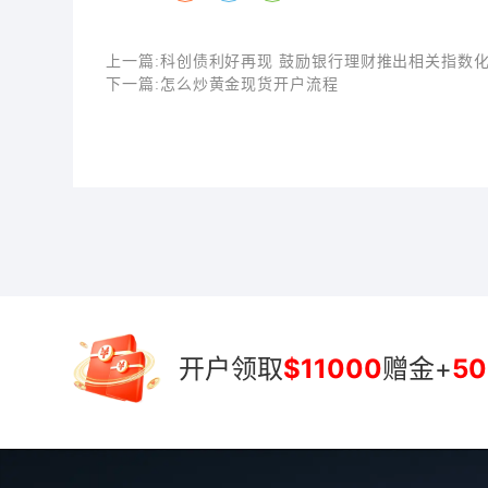
上一篇:
科创债利好再现 鼓励银行理财推出相关指数
下一篇:
怎么炒黄金现货开户流程
开户领取
$11000
赠金+
50