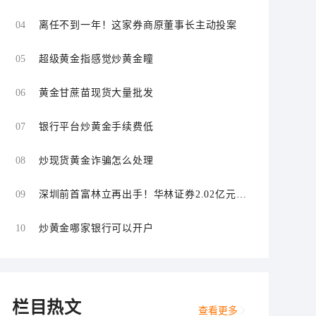
经纪自营双双违规
04
离任不到一年！这家券商原董事长主动投案
05
超级黄金指感觉炒黄金瞳
06
黄金甘蔗苗现货大量批发
07
银行平台炒黄金手续费低
08
炒现货黄金诈骗怎么处理
09
深圳前首富林立再出手！华林证券2.02亿元拟
控股海航期货
10
炒黄金哪家银行可以开户
栏目热文
查看更多