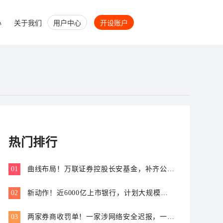
心
关于我们
用户中心
开设账户
热门排行
01
曲线布局！万联证券控股长安基金，补齐公募
业务关键拼图
02
新动作！近6000亿上市银行，计划大规模增
资
03
两家券商收罚单！一家涉网络安全迟报，一家