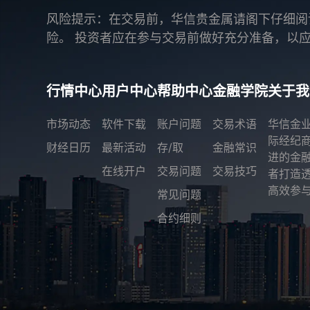
风险提示：在交易前，华信贵金属请阁下仔细阅
险。 投资者应在参与交易前做好充分准备，以
行情中心
用户中心
帮助中心
金融学院
关于我
市场动态
软件下载
账户问题
交易术语
华信金
际经纪
财经日历
最新活动
存/取
金融常识
进的金
在线开户
交易问题
交易技巧
者打造
高效参与
常见问题
合约细则