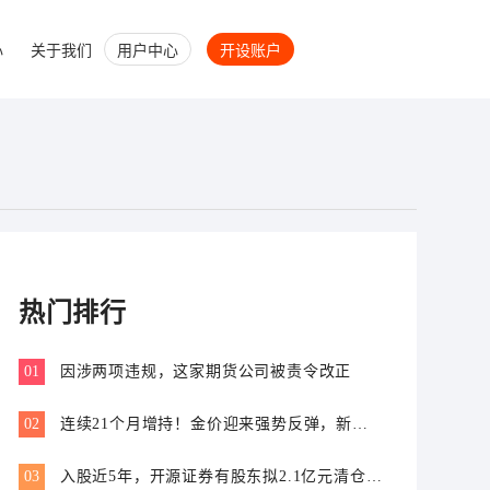
心
关于我们
用户中心
开设账户
热门排行
01
因涉两项违规，这家期货公司被责令改正
02
连续21个月增持！金价迎来强势反弹，新一
轮上行窗口开启？
03
入股近5年，开源证券有股东拟2.1亿元清仓离