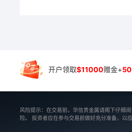
开户领取
$11000
赠金+
50
风险提示：在交易前，华信贵金属请阁下仔细阅
险。 投资者应在参与交易前做好充分准备，以