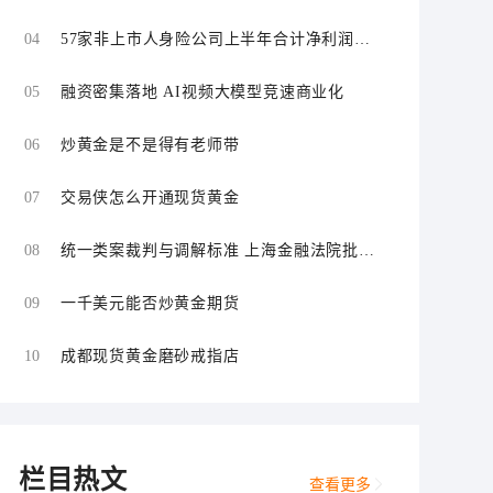
场
04
57家非上市人身险公司上半年合计净利润同
比增长超109%
05
融资密集落地 AI视频大模型竞速商业化
06
炒黄金是不是得有老师带
07
交易侠怎么开通现货黄金
08
统一类案裁判与调解标准 上海金融法院批量
化解证券虚假陈述责任纠纷
09
一千美元能否炒黄金期货
10
成都现货黄金磨砂戒指店
栏目热文
查看更多