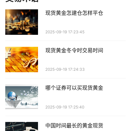
三、控制风险
现货黄金怎建仓怎样平仓
风险管理是黄金交易中不可或缺的一部分。由于黄
2025-09-19 17:23:45
金市场的波动性较大，投资者需要设定合理的止损和止
盈点，以防止因市场波动导致的巨大损失。此外，投资
现货黄金冬令时交易时间
者还应避免过度杠杆交易，确保自己在任何情况下都能
承受潜在的损失。
2025-09-19 17:24:33
四、保持心理稳定
哪个证券可以买现货黄金
交易心理对投资者的决策有着深远的影响。在交易
过程中，贪婪和恐惧是最常见的情绪。投资者在面临盈
2025-09-19 17:25:40
利时，往往会因为贪婪而不愿意平仓，导致错失获利机
会；而在亏损时，恐惧又可能导致过早止损，错失反弹
中国时间最长的黄金现货