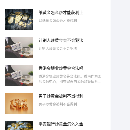
纸黄金怎么炒才能获利上
以纸黄金怎么炒才能获利
让别人炒黄金会不会犯法
让别人炒黄金会不会犯法
香港金银业炒黄金合法吗
香港金银业炒黄金是合法的。香港作为国
际金融中心，拥有完善的金融监管体系，
投资黄金的活动受到香港金银业贸易场的
监管。投资者可以通过正规的金银交易所
男子炒黄金被判不当得利
进行黄金买卖，确保交易的透明与安全。
此外，香港的税制相对宽松，对黄金交易
男子炒黄金被判不当得利
没有增值税，这吸引了许多投资者。然
而，炒黄金仍然存在风险，投资者需谨慎
评估市场行情与自身风险承受能力，选择
合适的投资策略。
平安银行炒黄金怎么入金