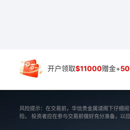
开户领取
$11000
赠金+
50
风险提示：在交易前，华信贵金属请阁下仔细阅
险。 投资者应在参与交易前做好充分准备，以