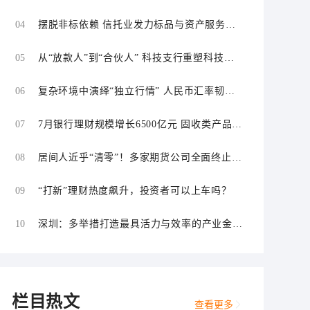
04
摆脱非标依赖 信托业发力标品与资产服务信
托
05
从“放款人”到“合伙人” 科技支行重塑科技金
融服务逻辑
06
复杂环境中演绎“独立行情” 人民币汇率韧性
持续增强
07
7月银行理财规模增长6500亿元 固收类产品仍
为主力
08
居间人近乎“清零”！多家期货公司全面终止居
间合作
09
“打新”理财热度飙升，投资者可以上车吗？
10
深圳：多举措打造最具活力与效率的产业金融
中心和科技金融中心
栏目热文
查看更多