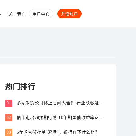
心
关于我们
用户中心
开设账户
热门排行
01
多家期货公司终止居间人合作 行业获客进入
专业价值比拼新阶段
02
债市走出超预期行情 10年期国债收益率盘中
跌破1.7%
03
5年期大额存单“返场”，银行在下什么棋？