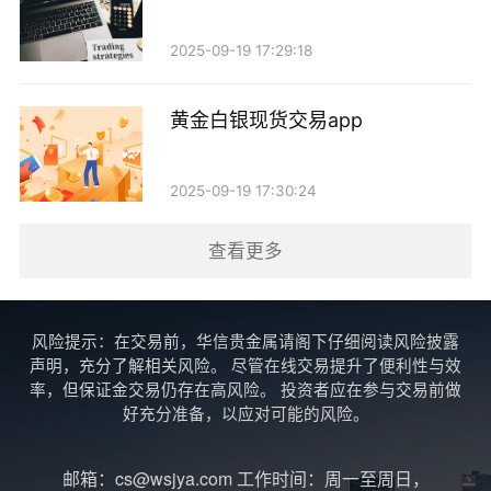
分析。在决定是否在周末进行交易之前，了解当前的市
场趋势、价格走向以及可能的支撑和阻力位是非常重要
2025-09-19 17:29:18
的。即使某些平台允许周末交易，投资者也应谨慎操
黄金白银现货交易app
作，避免因市场波动而导致的意外损失。
最后，投资者在选择交易平台时，应优先选择知名
2025-09-19 17:30:24
度高、信誉良好的交易所和金融机构。这些平台通常提
查看更多
供更为透明的交易环境和较为完善的客户服务，能够有
效降低交易风险。
综上所述，黄金现货在周末通常是不能进行交易
风险提示：在交易前，华信贵金属请阁下仔细阅读风险披露
声明，充分了解相关风险。 尽管在线交易提升了便利性与效
的，尽管有少数平台提供这一服务，但风险较高，投资
率，但保证金交易仍存在高风险。 投资者应在参与交易前做
者需谨慎选择。对于大多数投资者而言，最佳的交易时
好充分准备，以应对可能的风险。
间还是在工作日内，借助市场的流动性和信息的透明
邮箱：cs@wsjya.com 工作时间：周一至周日，
度，进行更为理性的投资决策。在黄金市场中，保持冷