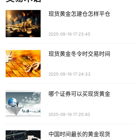
洁易懂，客户服务应及时响应，提供良好的用户体验。
4. 交易工具：一些平台提供技术分析工具和实时行情，
现货黄金怎建仓怎样平仓
可以帮助投资者做出更明智的决策。
2025-09-19 17:23:45
三、注册账户
选择好交易平台后，您需要在该平台上注册一个账
现货黄金冬令时交易时间
户。注册过程一般包括以下步骤：
2025-09-19 17:24:33
1. 提供基本个人信息，包括姓名、邮箱、电话号码
等。 2. 设置账户密码，并进行身份验证。 3. 根据平台
哪个证券可以买现货黄金
要求上传相关证件（如身份证明）进行KYC（了解您的
客户）验证。
2025-09-19 17:25:40
完成注册后，您将获得一个交易账户和密码，可以
中国时间最长的黄金现货
通过这些信息登录平台进行交易。