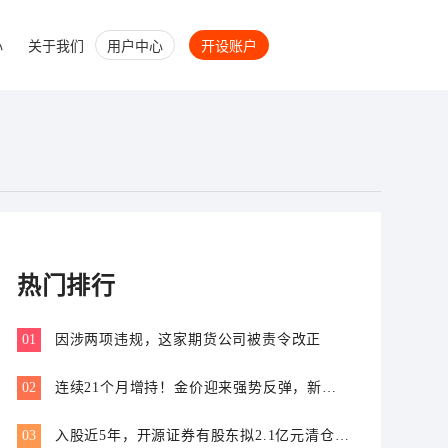
心
关于我们
用户中心
开设账户
热门排行
01
因涉两项违规，这家期货公司被责令改正
02
连续21个月增持！金价迎来强势反弹，新一
轮上行窗口开启？
03
入股近5年，开源证券有股东拟2.1亿元清仓离