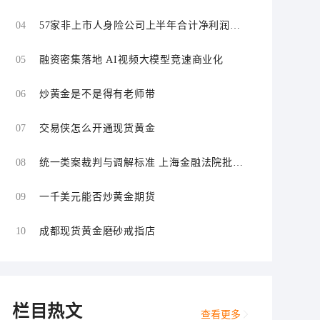
场
04
57家非上市人身险公司上半年合计净利润同
比增长超109%
05
融资密集落地 AI视频大模型竞速商业化
06
炒黄金是不是得有老师带
07
交易侠怎么开通现货黄金
08
统一类案裁判与调解标准 上海金融法院批量
化解证券虚假陈述责任纠纷
09
一千美元能否炒黄金期货
10
成都现货黄金磨砂戒指店
栏目热文
查看更多