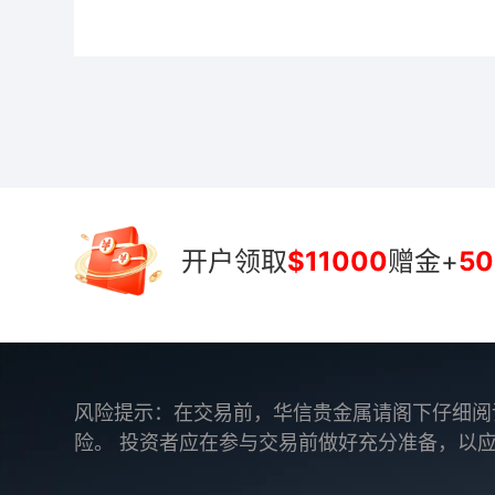
开户领取
$11000
赠金+
50
风险提示：在交易前，华信贵金属请阁下仔细阅
险。 投资者应在参与交易前做好充分准备，以