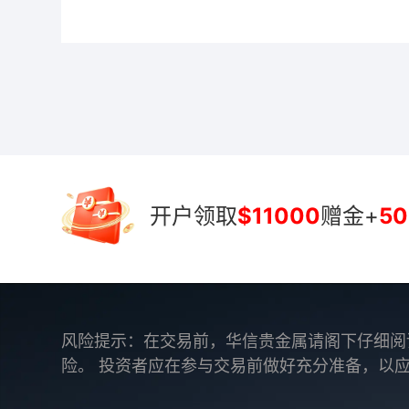
开户领取
$11000
赠金+
50
风险提示：在交易前，华信贵金属请阁下仔细阅
险。 投资者应在参与交易前做好充分准备，以