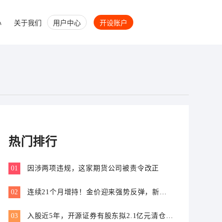
心
关于我们
用户中心
开设账户
热门排行
01
因涉两项违规，这家期货公司被责令改正
02
连续21个月增持！金价迎来强势反弹，新一
轮上行窗口开启？
03
入股近5年，开源证券有股东拟2.1亿元清仓离