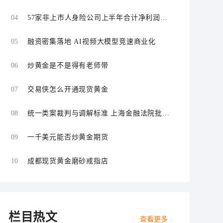
场
04
57家非上市人身险公司上半年合计净利润同
比增长超109%
05
融资密集落地 AI视频大模型竞速商业化
06
炒黄金是不是得有老师带
07
交易侠怎么开通现货黄金
08
统一类案裁判与调解标准 上海金融法院批量
化解证券虚假陈述责任纠纷
09
一千美元能否炒黄金期货
10
成都现货黄金磨砂戒指店
栏目热文
查看更多