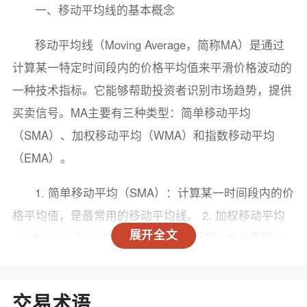
一、移动平均线的基本概念
移动平均线（Moving Average，简称MA）是通过
计算某一特定时间段内的价格平均值来平滑价格波动的
一种技术指标。它能够帮助投资者识别市场趋势，提供
买卖信号。MA主要有三种类型：简单移动平均
（SMA）、加权移动平均（WMA）和指数移动平均
（EMA）。
1. 简单移动平均（SMA）：计算某一时间段内的价
格平均值，是最常用的移动平均线。 2. 加权移动平均
展开全文
（WMA）：在计算平均值时，对最近的价格赋予更大
的权重，反映了更及时的市场动态。 3. 指数移动平均
（EMA）：与WMA类似，但采用更复杂的计算方式，
交易术语
能更快地反映价格变化。