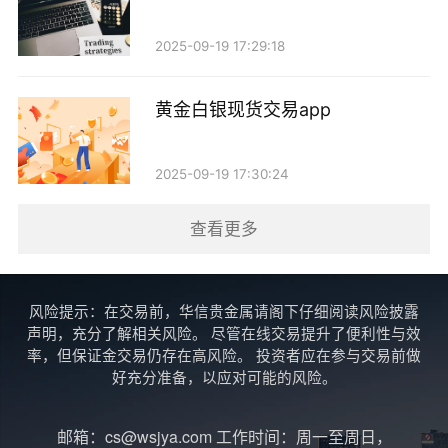
助投资者识别大的市场方向以及可能的支撑和阻力位。
2025-09-19 17:29:18
三、MA的交叉信号
黄金白银现货交易app
MA交叉是交易者常用的策略之一，主要分为黄金
交叉和死亡交叉。
2025-09-19 17:30:24
1. 黄金交叉：短期MA上穿长期MA，通常被视为买
查看更多
入信号，意味着市场可能进入上升趋势。 2. 死亡交
叉：短期MA下穿长期MA，通常被视为卖出信号，意味
着市场可能进入下降趋势。
风险提示：在交易前，华信贵金属请阁下仔细阅读风险披露
声明，充分了解相关风险。 尽管在线交易提升了便利性与效
通过观察MA的交叉情况，投资者可以更及时地做
率，但保证金交易仍存在高风险。 投资者应在参与交易前做
好充分准备，以应对可能的风险。
出交易决策。
邮箱：cs@wsjya.com 工作时间：周一至周日，
四、结合其他指标进行分析