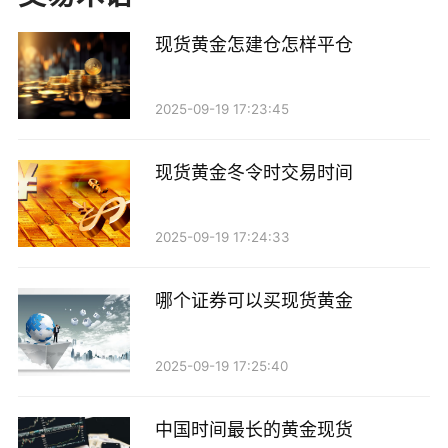
现货黄金怎建仓怎样平仓
二、设置MA的周期
选择合适的MA周期对于现货黄金的分析至关重
2025-09-19 17:23:45
要。不同的周期能够反映出不同的市场趋势。
现货黄金冬令时交易时间
1. 短期MA（如5日、10日）：适合短线交易者，可
以快速捕捉到市场的短期波动。当价格突破短期MA
2025-09-19 17:24:33
时，可能意味着短期买入或卖出信号。 2. 中期MA（如
20日、50日）：适合中长期投资者，能够更好地反映市
哪个证券可以买现货黄金
场的中期趋势。中期MA常用于确认趋势的持续性，避
免短期波动带来的误判。
2025-09-19 17:25:40
3. 长期MA（如100日、200日）：适合长期投资
中国时间最长的黄金现货
者，能够清晰地显示市场的长期趋势。长期MA可以帮