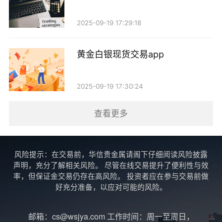
位和仓位管理，在高波动性时采取更为谨慎的策略，避
免因市场剧烈波动而遭受损失。
2025-09-19 17:29:18
5. 成交量（Volume）
黄金白银现货交易app
成交量是反映市场活跃程度的重要指标。在分析现
货黄金时，成交量的变化可以提供重要的市场信号。例
2025-09-19 17:30:24
如，当价格上涨伴随成交量增加时，表明多头力量强
查看更多
劲，趋势可能会持续；而当价格上涨但成交量下降时，
可能意味着上涨乏力，后市可能会出现调整。
风险提示：在交易前，华信贵金属请阁下仔细阅读风险披露
6. 黄金/美元比率
声明，充分了解相关风险。 尽管在线交易提升了便利性与效
率，但保证金交易仍存在高风险。 投资者应在参与交易前做
黄金与美元之间的比率也是一个重要的管理指标。
好充分准备，以应对可能的风险。
通常情况下，美元强势时，黄金价格往往会下跌；反
邮箱：cs@wsjya.com 工作时间：周一至周日，
之，美元疲软时，黄金价格则会上涨。投资者可以通过