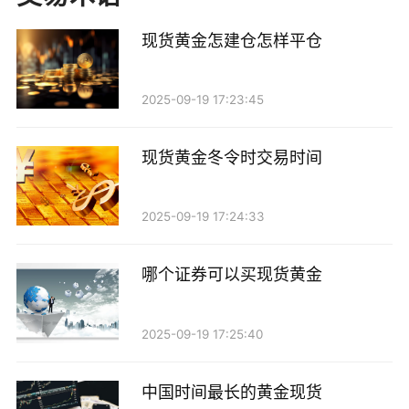
策。
现货黄金怎建仓怎样平仓
3. 布林带（Bollinger Bands）
2025-09-19 17:23:45
布林带由三条线组成：中间的简单移动平均线，以
及上下两条标准差线。布林带的宽度反映了市场的波动
现货黄金冬令时交易时间
性，带宽越宽，波动性越大。当价格接近上轨时，可能
是卖出信号；接近下轨时，可能是买入信号。此外，布
2025-09-19 17:24:33
林带的收窄通常预示着即将出现的市场波动。
4. 平均真实范围（ATR）
哪个证券可以买现货黄金
平均真实范围（ATR）是一个衡量市场波动性的指
2025-09-19 17:25:40
标。ATR的数值越高，表示市场波动越大；反之，则表
示波动性较小。投资者可以根据ATR的变化来调整止损
中国时间最长的黄金现货