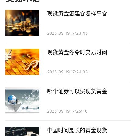
定性。
现货黄金怎建仓怎样平仓
3. 评估投资时机
现货黄金的投资时机非常关键。在价格较低时买入
2025-09-19 17:23:45
通常会带来更好的收益。因此，关注技术分析和市场走
势是非常重要的。可以通过分析历史价格走势、技术指
现货黄金冬令时交易时间
标以及市场情绪来判断黄金的买入时机。
2025-09-19 17:24:33
在市场出现波动时，如果黄金价格下跌，可以考虑
适量加仓；而在价格上涨时，则可以逐步减仓，以锁定
哪个证券可以买现货黄金
利润。
4. 理解风险管理
2025-09-19 17:25:40
投资现货黄金同样需要重视风险管理。在进行黄金
中国时间最长的黄金现货