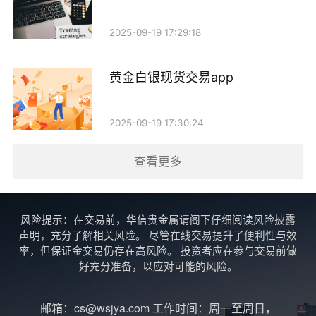
投资时，应该设定止损点，以防止因市场剧烈波动而造
成的损失。同时，建议不要将所有资金都投入黄金，而
2025-09-19 17:29:18
是应该根据个人的风险承受能力合理配置资产，形成多
元化投资组合。
黄金白银现货交易app
5. 关注市场动态
2025-09-19 17:30:24
黄金市场变化迅速，投资者需要时刻关注市场动态
查看更多
和相关新闻。例如，国际局势的变化、央行的政策调整
以及经济数据的发布，都可能对黄金价格产生直接影
响。因此，保持对市场信息的敏感度，及时调整投资策
风险提示：在交易前，华信贵金属请阁下仔细阅读风险披露
声明，充分了解相关风险。 尽管在线交易提升了便利性与效
略是非常重要的。
率，但保证金交易仍存在高风险。 投资者应在参与交易前做
好充分准备，以应对可能的风险。
6. 寻求专业建议
邮箱：cs@wsjya.com 工作时间：周一至周日，
对于普通投资者来说，黄金投资的复杂性可能超出