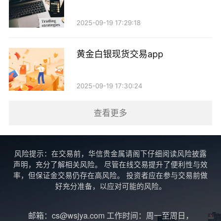
TradingView是一款基于云计算的在线图表分析工
具，虽然它主要用于技术分析，但也与多家经纪商集
2025-09-19 17:29:18
成，支持现货黄金的交易。TradingView以其强大的社
区功能著称，用户可以分享交易想法、分析和策略。它
黄金白银现货交易app
的图表工具非常强大，支持多种技术指标，适合进行深
入的市场分析。TradingView的跨平台特性使得用户可
2025-09-19 17:30:24
以在任何设备上进行访问和操作。
查看更多
5. Thinkorswim
Thinkorswim是由美国著名经纪商TD Ameritrade推
风险提示：在交易前，华信贵金属请阁下仔细阅读风险披露
出的一款全功能交易平台。它不仅支持现货黄金交易，
声明，充分了解相关风险。 尽管在线交易提升了便利性与效
率，但保证金交易仍存在高风险。 投资者应在参与交易前做
还包括股票、期权、期货等多种金融产品。
好充分准备，以应对可能的风险。
Thinkorswim提供了丰富的教育资源和模拟交易功能，
非常适合初学者。此外，其强大的图表分析和研究工具
邮箱：cs@wsjya.com 工作时间：周一至周日，