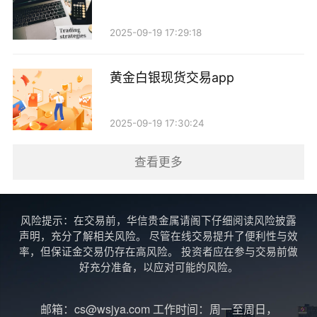
地缘政治风险也是影响黄金价格的重要因素。当
2025-09-19 17:29:18
前，世界各地的地缘政治局势依然紧张，尤其是在乌克
兰和中东地区的冲突，可能导致市场不安。历史经验表
黄金白银现货交易app
明，地缘政治紧张局势往往会推高黄金价格，因为投资
者寻求避险。然而，若局势有所缓和，市场风险偏好回
2025-09-19 17:30:24
升，黄金价格可能会受到压力。
查看更多
今天的市场情绪也受到这些因素的影响。如果全球
局势进一步恶化，可能会支撑黄金价格；反之，若局势
风险提示：在交易前，华信贵金属请阁下仔细阅读风险披露
好转，市场情绪回暖，黄金价格可能会面临下跌的风
声明，充分了解相关风险。 尽管在线交易提升了便利性与效
险。
率，但保证金交易仍存在高风险。 投资者应在参与交易前做
好充分准备，以应对可能的风险。
四、投资者情绪与市场预期
邮箱：cs@wsjya.com 工作时间：周一至周日，