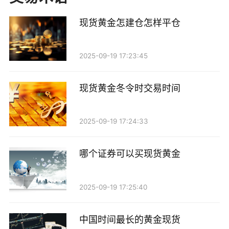
从技术面来看，黄金的价格走势也值得关注。近
现货黄金怎建仓怎样平仓
期，黄金价格在1800美元/盎司附近震荡，未能有效突
破这一关键阻力位。技术图形显示，若黄金价格跌破
2025-09-19 17:23:45
1780美元的支撑位，可能会引发更多的卖盘，从而加速
下跌。因此，投资者需要密切关注这一技术水平的变
现货黄金冬令时交易时间
化。
2025-09-19 17:24:33
此外，移动平均线的交叉情况也暗示着短期内可能
出现回调。若短期均线向下穿越长期均线，通常被视为
哪个证券可以买现货黄金
卖出信号，可能加剧市场的悲观情绪。因此，今日黄金
价格的走势将受到技术面的影响，若出现技术性下跌，
2025-09-19 17:25:40
可能会加剧市场的恐慌情绪。
中国时间最长的黄金现货
三、地缘政治风险