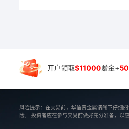
开户领取
$11000
赠金+
50
风险提示：在交易前，华信贵金属请阁下仔细阅
险。 投资者应在参与交易前做好充分准备，以