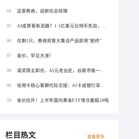
“零首付”“低首付”诱导购车
04
这家券商，迎新任总经理
05
AI成黑客新武器？1.1亿美元比特币失窃，加
密资产行业安全警报升级
06
仅剩1只，券商资管大集合产品即将“剧终”
07
金价，罕见大涨！
08
诺奖得主卸任、AI元老出走，谷歌市值一日
蒸发1800亿美元
09
信用卡核心客群代际交接：AI卡成银行深耕
“新世代”首块试验田
10
金价拉升！上半年国内黄金ETF增仓量超28吨
栏目热文
查看更多