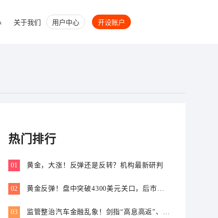
心
关于我们
用户中心
开设账户
热门排行
01
黄金，大涨！反弹还是反转？机构最新研判
02
黄金反弹！盘中突破4300美元关口，后市怎
么走？
03
监管整治汽车金融乱象！剑指“高息高返”、